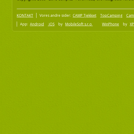
KONTAKT
Vores andre sider:
CAMP Tjekkiet
TopCamping
Cam
App:
Android
iOS
by
MobileSoft s.r.o
WinPhone
by
XP