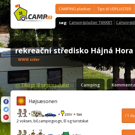
CAMPING pladser
Tips til UDFLUGTER
søg:
Campingpladser TJEKKIET
Campingpl
rekreační středisko Hájná Hor
WWW sider
<<
Tilbage til søgeresultater
Camping
Kommenta
Højsæsonen
/ 1 d
2 voksen, bil,campingvogn, El og turistskat