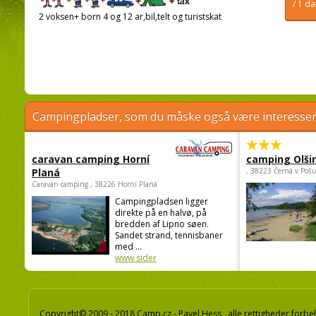
/ 1 d
2 voksen+ born 4 og 12 ar,bil,telt og turistskat
Campingpladser, som du måske også være interessere
caravan camping Horní
camping Olši
Planá
, 38223 Černá v Poš
Caravan camping , 38226 Horní Planá
Campingpladsen ligger
direkte på en halvø, på
bredden af Lipno søen.
Sandet strand, tennisbaner
med ...
www sider
Copyright© 2009 - 2018 Camp.cz - Pavel Hess, alle rettigheder forbe