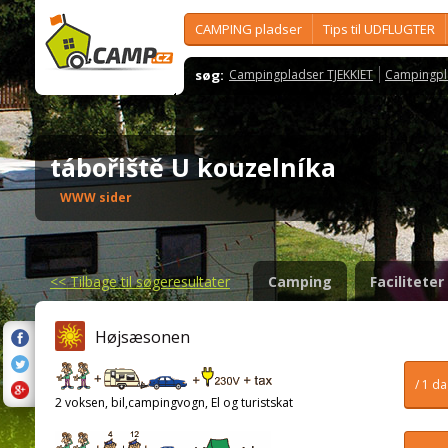
CAMPING pladser
Tips til UDFLUGTER
søg:
Campingpladser TJEKKIET
Campingpl
tábořiště U kouzelníka
WWW sider
<<
Tilbage til søgeresultater
Camping
Faciliteter
Højsæsonen
/ 1 d
2 voksen, bil,campingvogn, El og turistskat