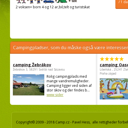
/ 1 d
2 voksen+ born 4 og 12 ar,bil,telt og turistskat
Campingpladser, som du måske også være interessere
camping Žebrákov
camping Oas
Žebrákov 3, 58291 Světlá nad Sázavou
Libeňská , 25241 Zla
Praha-západ
Rolig campingplads med
mange vandremuligheder.
Camping ligger ved siden af
stor skov og der findes b...
www sider
Copyright© 2009 - 2018 Camp.cz - Pavel Hess, alle rettigheder forbe