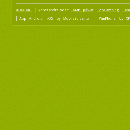
KONTAKT
Vores andre sider:
CAMP Tjekkiet
TopCamping
Cam
App:
Android
iOS
by
MobileSoft s.r.o
WinPhone
by
XP