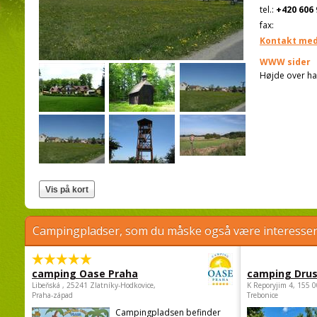
tel.:
+420 606 
fax:
Kontakt med
WWW sider
Højde over ha
Campingpladser, som du måske også være interessere
camping Oase Praha
camping Dru
Libeňská , 25241 Zlatníky-Hodkovice,
K Reporyjim 4, 155 0
Praha-západ
Trebonice
Campingpladsen befinder