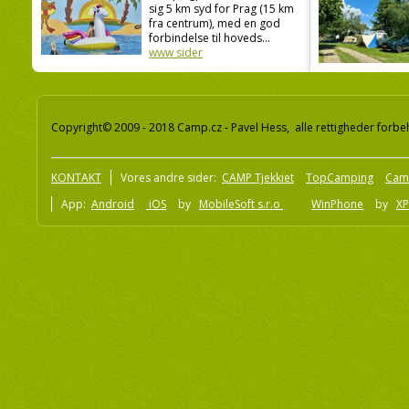
sig 5 km syd for Prag (15 km
fra centrum), med en god
forbindelse til hoveds...
www sider
Copyright© 2009 - 2018 Camp.cz - Pavel Hess, alle rettigheder forbe
KONTAKT
Vores andre sider:
CAMP Tjekkiet
TopCamping
Cam
App:
Android
iOS
by
MobileSoft s.r.o
WinPhone
by
XP