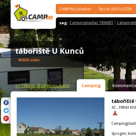
CAMPING pladser
Tips til UDFLUGTER
søg:
Campingpladser TJEKKIET
Campingpl
tábořiště U Kunců
WWW sider
<<
Tilbage til søgeresultater
Camping
Kommenta
tábořiště
42 , 39843 Kř
Campingplads
Sprogen, kom