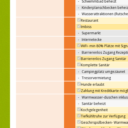
-
Schwimmbad beheizt
Badegelegenheit
-
Kinderplanschbecken beheiz
-
Wasserattraktionen (Rutsche
Restaurant
Essen un Trinken
Imbiss
-
Supermarkt
-
Internetecke
Internet zugang
WiFi- min 80% Plätze mit Sign
-
Barrierenlos Zugang Rezept
Für Rollstuhlfahrer
Barrierenlos Zugang Sanitär
Komplette Sanitär
-
Campingplatz umgezäunet
Sicherheit
-
Tresorvermietung
Hunde erlaubt
Sonstiges
Zahlung mit Kreditkarte mögl
-
Warmwasser-duschen inklus
-
Sanitär beheizt
Kochgelegenheit
Tiefkühltruhe zur Verfügung
Geschirspülbecken- Warmwa
Sanitäreinrichtungen