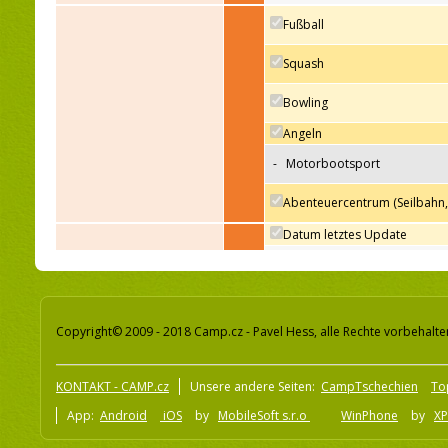
Fußball
Squash
Sportmöglichkeiten auf
Bowling
dem Platz oder max. 5
km entfernt
Angeln
-
Motorbootsport
Abenteuercentrum (Seilbahn,
Datum letztes Update
Letztes Update
Copyright© 2009 - 2018 Camp.cz - Pavel Hess, alle Rechte vorbehalte
KONTAKT - CAMP.cz
Unsere andere Seiten:
CampTschechien
To
App:
Android
iOS
by
MobileSoft s.r.o
WinPhone
by
XP