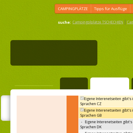
CAMPINGPLÄTZE
Tipps für Ausflüge
suche:
Campingplplätze TSCHECHIEN
Cam
autokemp Seč Pláž
WWW Seiten
<<
Suchergebnissen
Camping
Einrichtungen
Eigene Interenetseiten gibt's 
Sprachen CZ
Eigene Interenetseiten gibt's 
Sprachen GB
-
Eigene Interenetseiten gibt's 
Sprachen DK
In welche Sprache sind
eigene Www-seiten