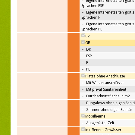
-
Eigene Interenetseiten gibt's 
Sprachen ESP
-
Eigene Interenetseiten gibt's 
Sprachen F
-
Eigene Interenetseiten gibt's 
Sprachen PL
CZ
GB
Sprache die
-
DK
Komunikation/
-
ESP
Korrespondenz
-
F
-
PL
Plätze ohne Anschlüsse
-
Mit Wasseranschlüsse
Standplätze
-
Mit privat Sanitäreinheit
-
Durchschnittsfläche in m2
-
Bungalows ohne eigen Sanit
Mietunerkünfte
-
Zimmer ohne eigen Sanitär
(Angabe der
Mobilheime
Gesamtzahl der Betten)
-
Ausgerüstet Zelt
in offenem Gewässer