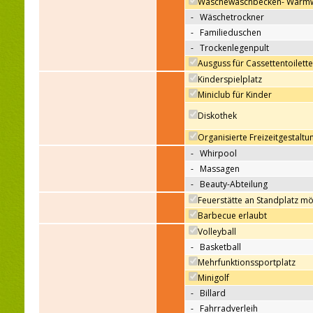
Wäschewaschbecken- Warm
-
Wäschetrockner
-
Familieduschen
-
Trockenlegenpult
Ausguss für Cassettentoilett
Kinderspielplatz
Miniclub für Kinder
Für Kinder/Animation
Diskothek
Organisierte Freizeitgestaltu
-
Whirpool
Wellnes
-
Massagen
-
Beauty-Abteilung
Feuerstätte an Standplatz mö
Grillmöglichkeit
Barbecue erlaubt
Volleyball
-
Basketball
Mehrfunktionssportplatz
Sportmöglichkeiten auf
dem Campigplatz
Minigolf
-
Billard
-
Fahrradverleih