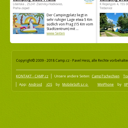
Libeňská , 25241 Zlatníky-Hodkovice,
K Reporyjim 4, 155 0
Praha-západ
Trebonice
Der Campingplatz liegt in
sehr ruhiger Lage etwa 5 Km
südlich von Prag (15 Km vom
Stadtzentrum) mit ...
www Seiten
Copyright© 2009 - 2018 Camp.cz - Pavel Hess, alle Rechte vorbehalte
KONTAKT - CAMP.cz
Unsere andere Seiten:
CampTschechien
To
App:
Android
iOS
by
MobileSoft s.r.o
WinPhone
by
XP