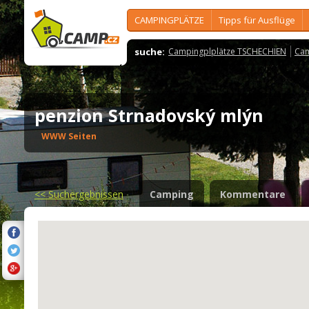
CAMPINGPLÄTZE
Tipps für Ausflüge
suche:
Campingplplätze TSCHECHIEN
Cam
penzion Strnadovský mlýn
WWW Seiten
<<
Suchergebnissen
Camping
Kommentare