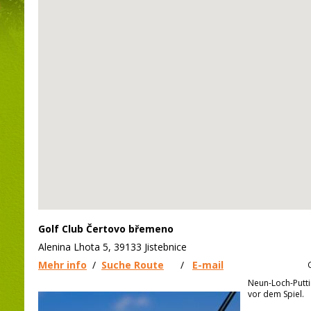
Golf Club Čertovo břemeno
Alenina Lhota 5, 39133 Jistebnice
Mehr info
/
Suche Route
/
E-mail
Neun-Loch-Putti
vor dem Spiel.