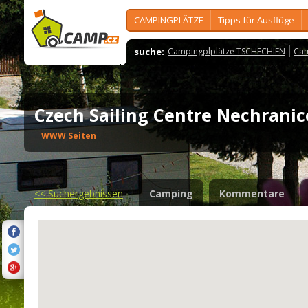
CAMPINGPLÄTZE
Tipps für Ausflüge
suche:
Campingplplätze TSCHECHIEN
Cam
Czech Sailing Centre Nechrani
WWW Seiten
<<
Suchergebnissen
Camping
Kommentare