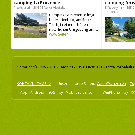
camping La Provence
camping Dru
Plzeňská ul. , 354 71 Velká Hleďsebe
K Reporyjim 4, 155 0
Trebonice
Camping La Provence liegt
bei Marienbad, am Ritters
Teich, in einer schönen
natürlichen Umgebung am ...
www Seiten
Copyright© 2009 - 2018 Camp.cz - Pavel Hess, alle Rechte vorbehalte
KONTAKT - CAMP.cz
Unsere andere Seiten:
CampTschechien
To
App:
Android
iOS
by
MobileSoft s.r.o
WinPhone
by
XP