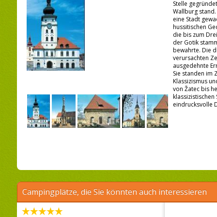
Stelle gegründet
Wallburg stand. 
eine Stadt gewa
hussitischen G
die bis zum Drei
der Gotik stam
bewahrte. Die d
verursachten Z
ausgedehnte Er
Sie standen im 
Klassizismus un
von Žatec bis h
klassizistischen
eindrucksvolle 
Campingplätze, die Sie könnten auch interessieren