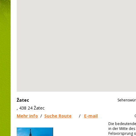
Žatec
Sehenswürd
, 438 24 Žatec
Mehr info
/
Suche Route
/
E-mail
Die bedeutende
in der Mitte des
Felsvorsprung o