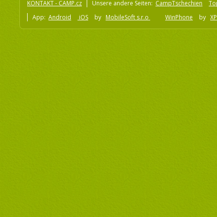
KONTAKT - CAMP.cz
Unsere andere Seiten:
CampTschechien
To
App:
Android
iOS
by
MobileSoft s.r.o
WinPhone
by
XP