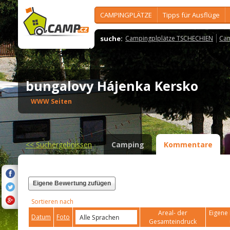
CAMPINGPLÄTZE
Tipps für Ausflüge
suche:
Campingplplätze TSCHECHIEN
Cam
bungalovy Hájenka Kersko
WWW Seiten
<<
Suchergebnissen
Camping
Kommentare
Eigene Bewertung zufügen
Sortieren nach
Areal- der
Eigene 
Datum
Foto
Gesamteindruck