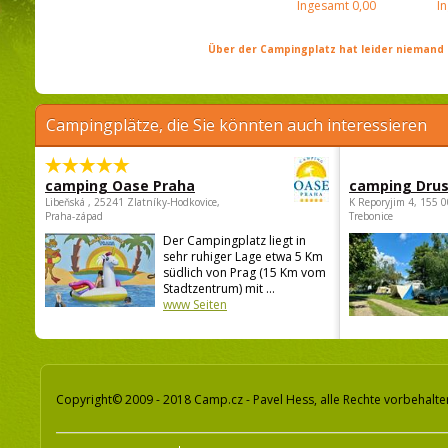
Ingesamt
0,00
I
Über der Campingplatz hat leider niemand 
Campingplätze, die Sie könnten auch interessieren
camping Oase Praha
camping Dru
Libeňská , 25241 Zlatníky-Hodkovice,
K Reporyjim 4, 155 0
Praha-západ
Trebonice
Der Campingplatz liegt in
sehr ruhiger Lage etwa 5 Km
südlich von Prag (15 Km vom
Stadtzentrum) mit ...
www Seiten
Copyright© 2009 - 2018 Camp.cz - Pavel Hess, alle Rechte vorbehalte