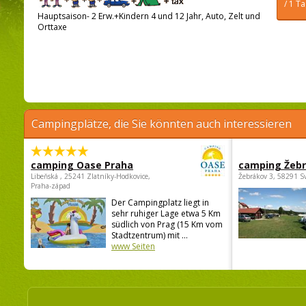
/ 1 T
Hauptsaison- 2 Erw.+Kindern 4 und 12 Jahr, Auto, Zelt und
Orttaxe
Campingplätze, die Sie könnten auch interessieren
camping Oase Praha
camping Žeb
Libeňská , 25241 Zlatníky-Hodkovice,
Žebrákov 3, 58291 S
Praha-západ
Der Campingplatz liegt in
sehr ruhiger Lage etwa 5 Km
südlich von Prag (15 Km vom
Stadtzentrum) mit ...
www Seiten