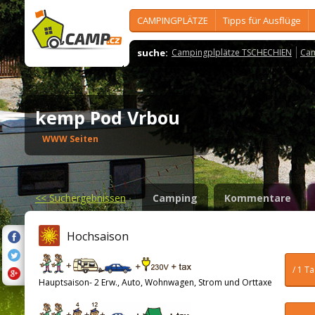
CAMPINGPLÄTZE
Tipps für Ausflüge
suche:
Campingplplätze TSCHECHIEN
Cam
kemp Pod Vrbou
WWW Seiten
<<
Suchergebnissen
Camping
Kommentare
Hochsaison
/ 1 T
Hauptsaison- 2 Erw., Auto, Wohnwagen, Strom und Orttaxe