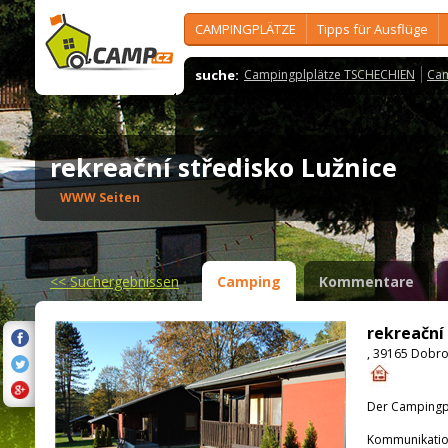
CAMPINGPLÄTZE
Tipps für Ausflüge
suche:
Campingplplätze TSCHECHIEN
Cam
rekreační středisko Lužnice
WWW Seiten
<<
Suchergebnissen
Camping
Kommentare
rekreační
, 39165 Dobro
Der Campingpla
Kommunikatio