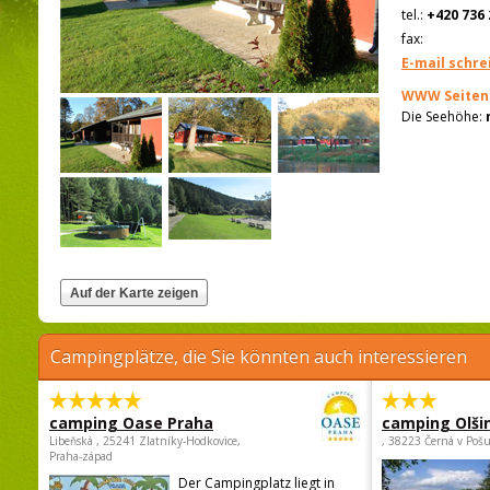
tel.:
+420 736 
fax:
E-mail schre
WWW Seiten
Die Seehöhe:
Campingplätze, die Sie könnten auch interessieren
camping Oase Praha
camping Olši
Libeňská , 25241 Zlatníky-Hodkovice,
, 38223 Černá v Poš
Praha-západ
Der Campingplatz liegt in