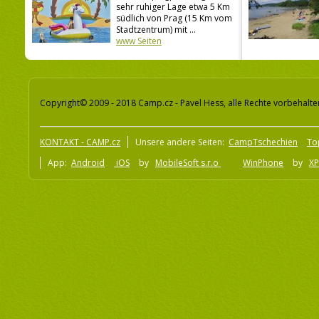
sehr ruhiger Lage etwa 5 Km
südlich von Prag (15 Km vom
Stadtzentrum) mit ...
www Seiten
Copyright© 2009 - 2018 Camp.cz - Pavel Hess, alle Rechte vorbehalte
KONTAKT - CAMP.cz
Unsere andere Seiten:
CampTschechien
To
App:
Android
iOS
by
MobileSoft s.r.o
WinPhone
by
XP