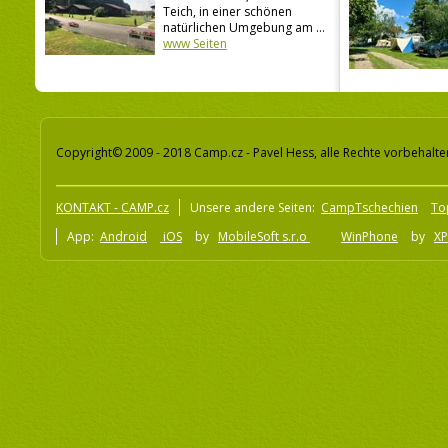
Teich, in einer schönen
natürlichen Umgebung am ...
www Seiten
Copyright© 2009 - 2018 Camp.cz - Pavel Hess, alle Rechte vorbehalte
KONTAKT - CAMP.cz
Unsere andere Seiten:
CampTschechien
To
App:
Android
iOS
by
MobileSoft s.r.o
WinPhone
by
XP