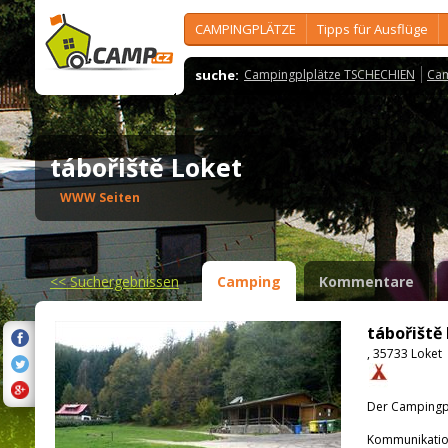
CAMPINGPLÄTZE
Tipps für Ausflüge
suche:
Campingplplätze TSCHECHIEN
Cam
tábořiště Loket
WWW Seiten
<<
Suchergebnissen
Camping
Kommentare
tábořiště
, 35733 Loket
Der Campingpla
Kommunikatio