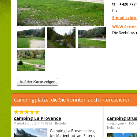
tel.:
+420 777 
fax:
E-mail schre
WWW Seiten
Die Seehöhe:
Campingplätze, die Sie könnten auch interessieren
camping La Provence
camping Dru
Plzeňská ul. , 354 71 Velká Hleďsebe
K Reporyjim 4, 155 0
Trebonice
Camping La Provence liegt
bei Marienbad, am Ritters