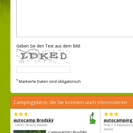
Geben Sie den Text aus dem Bild:
*
Markierte Daten sind obligatorisch
Campingplätze, die Sie könnten auch interessieren
autocamp Brodský
autocamping
, 54941 Červený Kostelec
Třída.T.G.Masaryka 
Skalice
Campingplatz Brodský