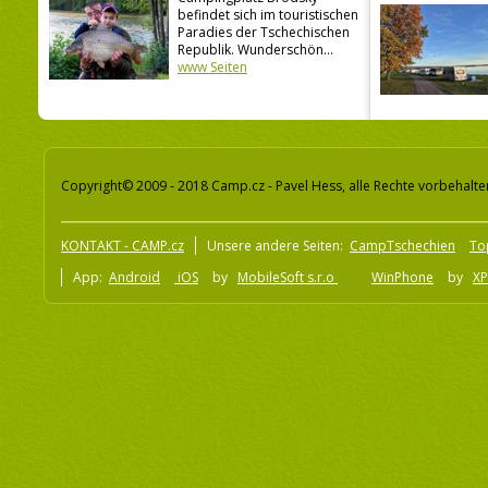
befindet sich im touristischen
Paradies der Tschechischen
Republik. Wunderschön...
www Seiten
Copyright© 2009 - 2018 Camp.cz - Pavel Hess, alle Rechte vorbehalte
KONTAKT - CAMP.cz
Unsere andere Seiten:
CampTschechien
To
App:
Android
iOS
by
MobileSoft s.r.o
WinPhone
by
XP