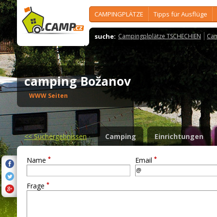
CAMPINGPLÄTZE
Tipps für Ausflüge
suche:
Campingplplätze TSCHECHIEN
Cam
camping Božanov
WWW Seiten
<<
Suchergebnissen
Camping
Einrichtungen
*
*
Name
Email
*
Frage