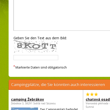
Geben Sie den Text aus dem Bild:
*
Markierte Daten sind obligatorisch
Campingplätze, die Sie könnten auch interessieren
camping Žebrákov
chatová osad
Žebrákov 3, 58291 Světlá nad Sázavou
Vranovská přehrada -
Šumná
Der Campingplatz befindet