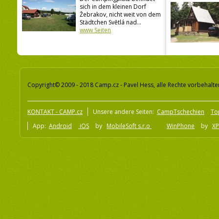
sich in dem kleinen Dorf
Žebrakov, nicht weit von dem
Städtchen Světlá nad...
www Seiten
Copyright© 2009 - 2018 Camp.cz - Pavel Hess, alle Rechte vorbehalte
KONTAKT - CAMP.cz
Unsere andere Seiten:
CampTschechien
To
App:
Android
iOS
by
MobileSoft s.r.o
WinPhone
by
XP