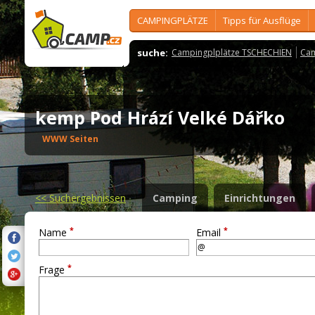
CAMPINGPLÄTZE
Tipps für Ausflüge
suche:
Campingplplätze TSCHECHIEN
Cam
kemp Pod Hrází Velké Dářko
WWW Seiten
<<
Suchergebnissen
Camping
Einrichtungen
*
*
Name
Email
*
Frage