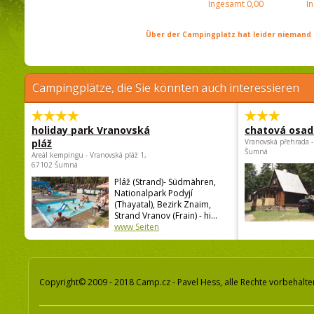
Ingesamt
0,00
I
Über der Campingplatz hat leider niemand 
Campingplätze, die Sie könnten auch interessieren
holiday park Vranovská
chatová osad
pláž
Vranovská přehrada -
Šumná
Areál kempingu - Vranovská pláž 1,
67102 Šumná
Pláž (Strand)- Südmähren,
Nationalpark Podyjí
(Thayatal), Bezirk Znaim,
Strand Vranov (Frain) - hi...
www Seiten
Copyright© 2009 - 2018 Camp.cz - Pavel Hess, alle Rechte vorbehalte