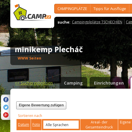
CAMPINGPLÄTZE
Tipps für Ausflüge
suche:
Campingplplätze TSCHECHIEN
Cam
minikemp Plecháč
WWW Seiten
<<
Suchergebnissen
Camping
Einrichtungen
Eigene Bewertung zufügen
Sortieren nach
Areal- der
Eigene 
Datum
Foto
Gesamteindruck