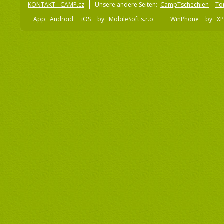
KONTAKT - CAMP.cz
Unsere andere Seiten:
CampTschechien
To
App:
Android
iOS
by
MobileSoft s.r.o
WinPhone
by
XP