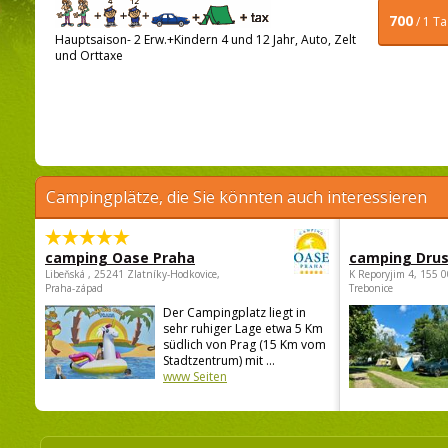
700
/ 1 T
Hauptsaison- 2 Erw.+Kindern 4 und 12 Jahr, Auto, Zelt
und Orttaxe
Campingplätze, die Sie könnten auch interessieren
camping Oase Praha
camping Dru
Libeňská , 25241 Zlatníky-Hodkovice,
K Reporyjim 4, 155 0
Praha-západ
Trebonice
Der Campingplatz liegt in
sehr ruhiger Lage etwa 5 Km
südlich von Prag (15 Km vom
Stadtzentrum) mit ...
www Seiten