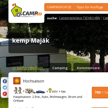
CAMPINGPLÄTZE
Tipps für Ausflüge
suche:
Campingplplätze TSCHECHIEN
Cam
kemp Maják
<<
Suchergebnissen
Camping
Kommentare
Hochsaison
700
/ 1 T
Hauptsaison- 2 Erw., Auto, Wohnwagen, Strom und
Orttaxe