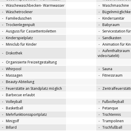
-
Wäschewaschbecken- Warmwasser
-
Waschmaschine
-
Wäschetrockner
-
Bügelnmöglichkei
-
Familieduschen
-
Kindersanitär
-
Trockenlegenpult
-
Babyraum
-
Ausguss für Cassettentoiletten
-
Servicestation f
-
Kinderspielplatz
-
Sandkasten
-
Miniclub für Kinder
-
Animation für Ki
-
Aufenthaltsraum 
-
Diskothek
video/satelit)
-
Organisierte Freizeitgestaltung
-
Whirpool
-
Sauna
-
Massagen
-
Fitnessraum
-
Beauty-Abteilung
-
Feuerstätte an Standplatz möglich
-
Zentralfeuerstätt
-
Barbecue erlaubt
-
Volleyball
-
Fußvolleyball
-
Basketball
-
Petanque
-
Mehrfunktionssportplatz
-
Tischtennis
-
Minigolf
-
Trampolinen
-
Billard
-
Tischfußball