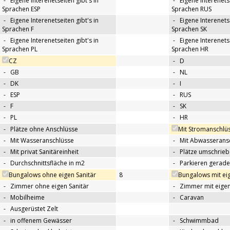
-
Eigene Interenetseiten gibt's in
-
Eigene Interenetse
Sprachen ESP
Sprachen RUS
-
Eigene Interenetseiten gibt's in
-
Eigene Interenetse
Sprachen F
Sprachen SK
-
Eigene Interenetseiten gibt's in
-
Eigene Interenetse
Sprachen PL
Sprachen HR
CZ
-
D
-
GB
-
NL
-
DK
-
I
-
ESP
-
RUS
-
F
-
SK
-
PL
-
HR
-
Plätze ohne Anschlüsse
Mit Stromanschlü
-
Mit Wasseranschlüsse
-
Mit Abwasserans
-
Mit privat Sanitäreinheit
-
Plätze umschrie
-
Durchschnittsfläche in m2
-
Parkieren gerade
Bungalows ohne eigen Sanitär
8
Bungalows mit eig
-
Zimmer ohne eigen Sanitär
-
Zimmer mit eigen
-
Mobilheime
-
Caravan
-
Ausgerüstet Zelt
-
in offenem Gewässer
-
Schwimmbad