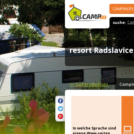
CAMPINGPL
suche:
Cam
resort Radslavic
<<
Suchergebnissen
Campi
In welche Sprache sind
eigene Www-seiten