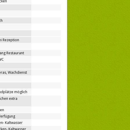
cken
ch
bei Rezeption
ang Restaurant
WC
ras, Wachdienst
ndplätze möglich
chen extra
nen
Verfügung
n- Kaltwasser
en- Kaltwasser