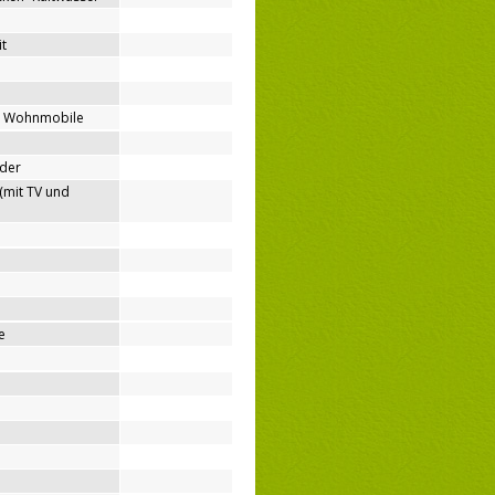
t
ür Wohnmobile
nder
(mit TV und
e