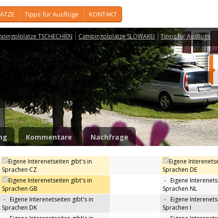
ÄTZE
Tipps für Ausflüge
KONTAKT
pingplplätze TSCHECHIEN
Campingplplätze SLOWAKEI
Tipps für Ausflüge
e
ng
Kommentare
Nachfrage
Eigene Interenetseiten gibt's in
Eigene Interenetse
Sprachen CZ
Sprachen DE
Eigene Interenetseiten gibt's in
-
Eigene Interenetse
Sprachen GB
Sprachen NL
-
Eigene Interenetseiten gibt's in
-
Eigene Interenetse
Sprachen DK
Sprachen I