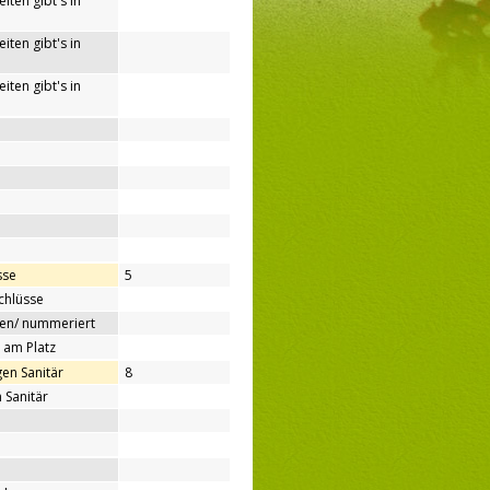
iten gibt's in
iten gibt's in
iten gibt's in
sse
5
chlüsse
ben/ nummeriert
 am Platz
en Sanitär
8
 Sanitär