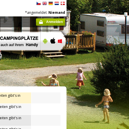
*angemeldet:
Niemand
Anmelden
iten gibt's in
iten gibt's in
iten gibt's in