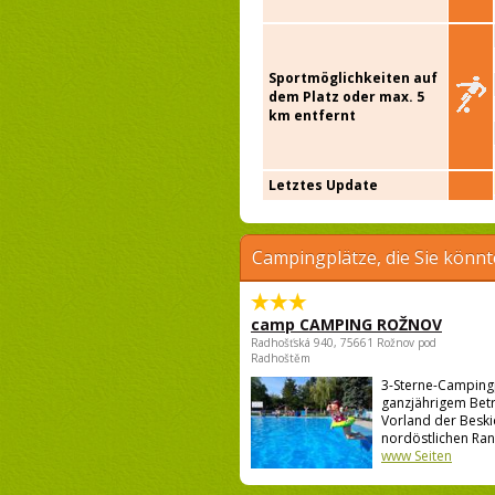
Sportmöglichkeiten auf
dem Platz oder max. 5
km entfernt
Letztes Update
Campingplätze, die Sie könnt
camp CAMPING ROŽNOV
Radhošťská 940, 75661 Rožnov pod
Radhoštěm
3-Sterne-Campingp
ganzjährigem Betr
Vorland der Besk
nordöstlichen Rand
www Seiten