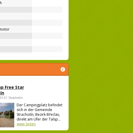
ih
motor
p Free Star
ín
693 01 Strachotín
Der Campingplatz befindet
sich in der Gemeinde
Strachotín, Bezirk Břeclav,
direkt am Ufer der Talsp...
www Seiten