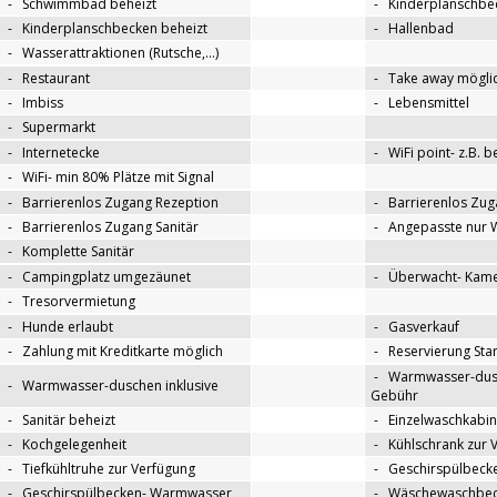
-
Schwimmbad beheizt
-
Kinderplanschbe
-
Kinderplanschbecken beheizt
-
Hallenbad
-
Wasserattraktionen (Rutsche,…)
-
Restaurant
-
Take away mögli
-
Imbiss
-
Lebensmittel
-
Supermarkt
-
Internetecke
-
WiFi point- z.B. 
-
WiFi- min 80% Plätze mit Signal
-
Barrierenlos Zugang Rezeption
-
Barrierenlos Zug
-
Barrierenlos Zugang Sanitär
-
Angepasste nur 
-
Komplette Sanitär
-
Campingplatz umgezäunet
-
Überwacht- Kame
-
Tresorvermietung
-
Hunde erlaubt
-
Gasverkauf
-
Zahlung mit Kreditkarte möglich
-
Reservierung Sta
-
Warmwasser-dus
-
Warmwasser-duschen inklusive
Gebühr
-
Sanitär beheizt
-
Einzelwaschkabi
-
Kochgelegenheit
-
Kühlschrank zur 
-
Tiefkühltruhe zur Verfügung
-
Geschirspülbecke
-
Geschirspülbecken- Warmwasser
-
Wäschewaschbeck