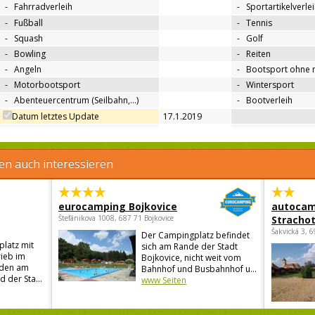
-
Fahrradverleih
-
Sportartikelverle
-
Fußball
-
Tennis
-
Squash
-
Golf
-
Bowling
-
Reiten
-
Angeln
-
Bootsport ohne 
-
Motorbootsport
-
Wintersport
-
Abenteuercentrum (Seilbahn,…)
-
Bootverleih
Datum letztes Update
17.1.2019
en auch interessieren
eurocamping Bojkovice
autocam
Štefánikova 1008, 687 71 Bojkovice
Strachot
Šakvická 3, 
Der Campingplatz befindet
latz mit
sich am Rande der Stadt
ieb im
Bojkovice, nicht weit vom
iden am
Bahnhof und Busbahnhof u...
 der Sta...
www Seiten