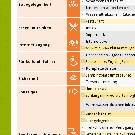
-
Schwimmbad beheizt
Badegelegenheit
-
Kinderplanschbecken beheiz
-
Wasserattraktionen (Rutsche
Restaurant
Essen un Trinken
-
Imbiss
-
Supermarkt
-
Internetecke
Internet zugang
WiFi- min 80% Plätze mit Sign
-
Barrierenlos Zugang Rezept
Für Rollstuhlfahrer
Barrierenlos Zugang Sanitär
-
Komplette Sanitär
Campingplatz umgezäunet
Sicherheit
-
Tresorvermietung
Hunde erlaubt
Sonstiges
Zahlung mit Kreditkarte mögl
-
Warmwasser-duschen inklus
Sanitär beheizt
Kochgelegenheit
-
Tiefkühltruhe zur Verfügung
Geschirspülbecken- Warmwa
Sanitäreinrichtungen