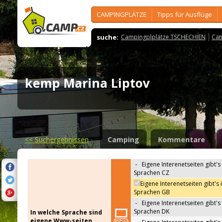
CAMPINGPLÄTZE
Tipps für Ausflüge
suche:
Campingplplätze TSCHECHIEN
Cam
kemp Marina Liptov
<<
Suchergebnissen
Camping
Kommentare
-
Eigene Interenetseiten gibt's 
Sprachen CZ
Eigene Interenetseiten gibt's 
Sprachen GB
-
Eigene Interenetseiten gibt's 
Sprachen DK
In welche Sprache sind
eigene Www-seiten