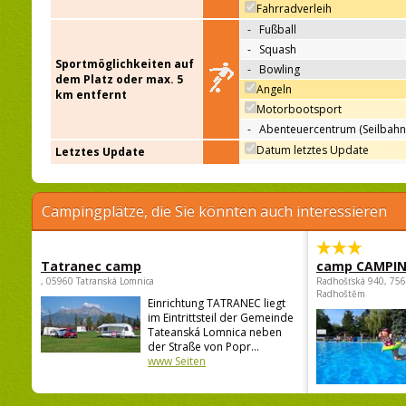
Fahrradverleih
-
Fußball
-
Squash
Sportmöglichkeiten auf
-
Bowling
dem Platz oder max. 5
Angeln
km entfernt
Motorbootsport
-
Abenteuercentrum (Seilbahn
Datum letztes Update
Letztes Update
Campingplätze, die Sie könnten auch interessieren
Tatranec camp
camp CAMPI
, 05960 Tatranská Lomnica
Radhošťská 940, 75
Radhoštěm
Einrichtung TATRANEC liegt
im Eintrittsteil der Gemeinde
Tateanská Lomnica neben
der Straße von Popr...
www Seiten