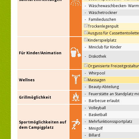
-
Wäschewaschbecken- Warm
-
Wäschetrockner
-
Familieduschen
Trockenlegenpult
Ausguss für Cassettentoilett
Kinderspielplatz
-
Miniclub für Kinder
Für Kinder/Animation
-
Diskothek
Organisierte Freizeitgestaltu
-
Whirpool
Wellnes
Massagen
-
Beauty-Abteilung
-
Feuerstätte an Standplatz m
Grillmöglichkeit
-
Barbecue erlaubt
-
Volleyball
-
Basketball
-
Mehrfunktionssportplatz
Sportmöglichkeiten auf
dem Campigplatz
-
Minigolf
-
Billard