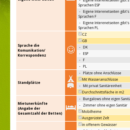
-
Eigene Interenetseiten gibt's 
Sprachen ESP
-
Eigene Interenetseiten gibt's 
Sprachen F
-
Eigene Interenetseiten gibt's 
Sprachen PL
CZ
GB
Sprache die
-
DK
Komunikation/
-
ESP
Korrespondenz
-
F
-
PL
-
Plätze ohne Anschlüsse
Mit Wasseranschlüsse
Standplätze
-
Mit privat Sanitäreinheit
Durchschnittsfläche in m2
-
Bungalows ohne eigen Sanit
Mietunerkünfte
-
Zimmer ohne eigen Sanitär
(Angabe der
Mobilheime
Gesamtzahl der Betten)
Ausgerüstet Zelt
in offenem Gewässer