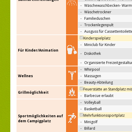
-
Wäschewaschbecken- Warm
-
Wäschetrockner
-
Familieduschen
-
Trockenlegenpult
-
Ausguss für Cassettentoilett
Kinderspielplatz
-
Miniclub für Kinder
Für Kinder/Animation
-
Diskothek
-
Organisierte Freizeitgestalt
-
Whirpool
Wellnes
-
Massagen
-
Beauty-Abteilung
Feuerstätte an Standplatz mö
Grillmöglichkeit
-
Barbecue erlaubt
-
Volleyball
-
Basketball
Mehrfunktionssportplatz
Sportmöglichkeiten auf
dem Campigplatz
-
Minigolf
-
Billard