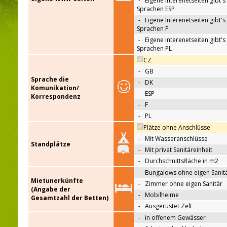
-
Eigene Interenetseiten gibt's 
Sprachen ESP
-
Eigene Interenetseiten gibt's 
Sprachen F
-
Eigene Interenetseiten gibt's 
Sprachen PL
CZ
-
GB
Sprache die
-
DK
Komunikation/
-
ESP
Korrespondenz
-
F
-
PL
Plätze ohne Anschlüsse
-
Mit Wasseranschlüsse
Standplätze
-
Mit privat Sanitäreinheit
-
Durchschnittsfläche in m2
-
Bungalows ohne eigen Sanit
Mietunerkünfte
-
Zimmer ohne eigen Sanitär
(Angabe der
-
Mobilheime
Gesamtzahl der Betten)
-
Ausgerüstet Zelt
-
in offenem Gewässer