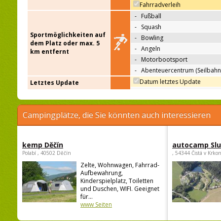
Fahrradverleih
-
Fußball
-
Squash
Sportmöglichkeiten auf
-
Bowling
dem Platz oder max. 5
-
Angeln
km entfernt
-
Motorbootsport
-
Abenteuercentrum (Seilbahn
Datum letztes Update
Letztes Update
Campingplätze, die Sie könnten auch interessieren
kemp Děčín
autocamp Sl
Polabí , 40502 Děčín
, 54344 Čistá v Krko
Zelte, Wohnwagen, Fahrrad-
Aufbewahrung,
Kinderspielplatz, Toiletten
und Duschen, WIFI. Geeignet
für...
www Seiten