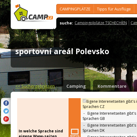
CAMPINGPLÄTZE
Tipps für Ausflüge
suche:
Campingplplätze TSCHECHIEN
Cam
sportovní areál Polevsko
<<
Suchergebnissen
Camping
Kommentare
Eigene Interenetseiten gibt's 
Sprachen CZ
-
Eigene Interenetseiten gibt's 
Sprachen GB
-
Eigene Interenetseiten gibt's 
Sprachen DK
In welche Sprache sind
eigene Www-seiten