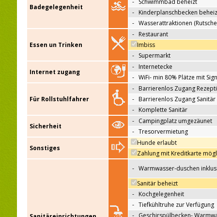
-
Schwimmbad beheizt
Badegelegenheit
-
Kinderplanschbecken beheiz
-
Wasserattraktionen (Rutsche
-
Restaurant
Essen un Trinken
Imbiss
-
Supermarkt
-
Internetecke
Internet zugang
-
WiFi- min 80% Plätze mit Sign
-
Barrierenlos Zugang Rezept
Für Rollstuhlfahrer
-
Barrierenlos Zugang Sanitär
-
Komplette Sanitär
-
Campingplatz umgezäunet
Sicherheit
-
Tresorvermietung
Hunde erlaubt
Sonstiges
Zahlung mit Kreditkarte mögl
-
Warmwasser-duschen inklus
Sanitär beheizt
-
Kochgelegenheit
-
Tiefkühltruhe zur Verfügung
-
Geschirspülbecken- Warmw
Sanitäreinrichtungen