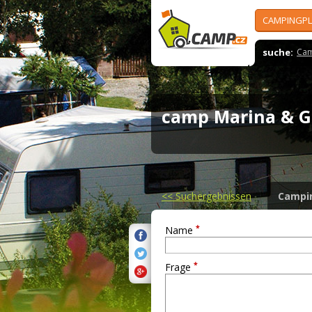
CAMPINGPL
suche:
Cam
camp Marina & G
<<
Suchergebnissen
Campi
*
Name
*
Frage