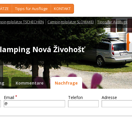
ÄTZE
Tipps für Ausflüge
KONTAKT
pingplplätze TSCHECHIEN
Campingplplätze SLOWAKEI
Tipps für Ausflüge
lamping Nová Živohošť
ng
Kommentare
Nachfrage
*
Email
Telefon
Adresse