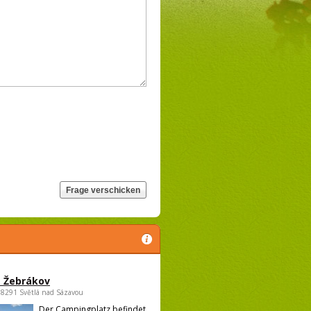
 Žebrákov
58291 Světlá nad Sázavou
Der Campingplatz befindet