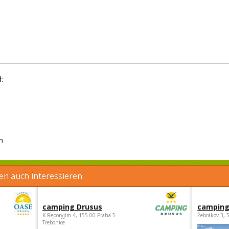
:
h
en auch interessieren
camping Drusus
camping
K Reporyjim 4, 155 00 Praha 5 -
Žebrákov 3, 
Trebonice