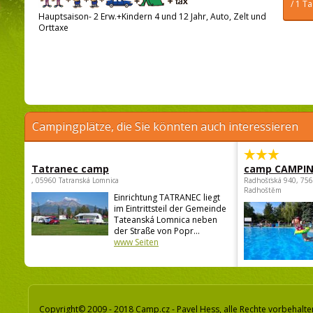
/ 1 T
Hauptsaison- 2 Erw.+Kindern 4 und 12 Jahr, Auto, Zelt und
Orttaxe
Campingplätze, die Sie könnten auch interessieren
Tatranec camp
camp CAMPI
, 05960 Tatranská Lomnica
Radhošťská 940, 75
Radhoštěm
Einrichtung TATRANEC liegt
im Eintrittsteil der Gemeinde
Tateanská Lomnica neben
der Straße von Popr...
www Seiten
Copyright© 2009 - 2018 Camp.cz - Pavel Hess, alle Rechte vorbehalte