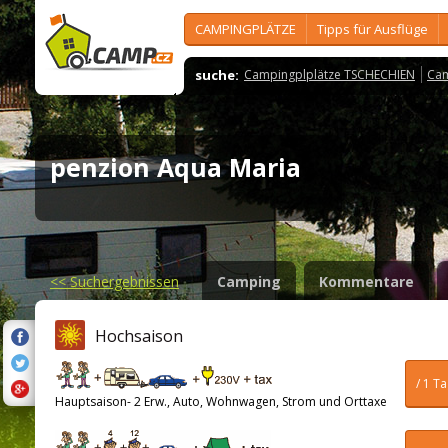
CAMPINGPLÄTZE
Tipps für Ausflüge
suche:
Campingplplätze TSCHECHIEN
Cam
penzion Aqua Maria
<<
Suchergebnissen
Camping
Kommentare
Hochsaison
/ 1 T
Hauptsaison- 2 Erw., Auto, Wohnwagen, Strom und Orttaxe