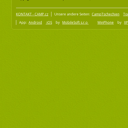
KONTAKT - CAMP.cz
Unsere andere Seiten:
CampTschechien
To
App:
Android
iOS
by
MobileSoft s.r.o
WinPhone
by
XP