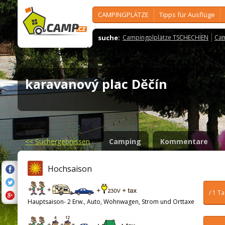
CAMPINGPLÄTZE
Tipps für Ausflüge
suche:
Campingplplätze TSCHECHIEN
Cam
karavanový plac Děčín
<<
Suchergebnissen
Camping
Kommentare
Hochsaison
/ 1 T
Hauptsaison- 2 Erw., Auto, Wohnwagen, Strom und Orttaxe