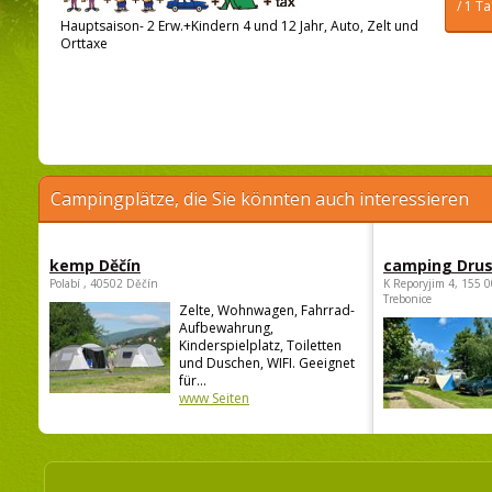
/ 1 T
Hauptsaison- 2 Erw.+Kindern 4 und 12 Jahr, Auto, Zelt und
Orttaxe
Campingplätze, die Sie könnten auch interessieren
kemp Děčín
camping Dru
Polabí , 40502 Děčín
K Reporyjim 4, 155 0
Trebonice
Zelte, Wohnwagen, Fahrrad-
Aufbewahrung,
Kinderspielplatz, Toiletten
und Duschen, WIFI. Geeignet
für...
www Seiten