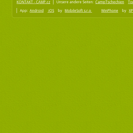
KONTAKT - CAMP.cz
Unsere andere Seiten:
CampTschechien
To
App:
Android
iOS
by
MobileSoft s.r.o
WinPhone
by
XP