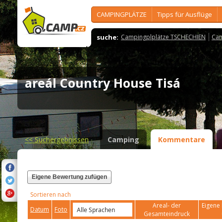
CAMPINGPLÄTZE
Tipps für Ausflüge
suche:
Campingplplätze TSCHECHIEN
Cam
areál Country House Tisá
<<
Suchergebnissen
Camping
Kommentare
Eigene Bewertung zufügen
Sortieren nach
Areal- der
Eigene 
Datum
Foto
Gesamteindruck