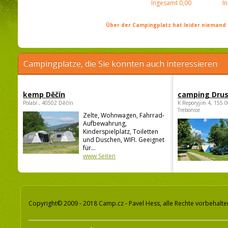
Ingesamt
0,00
I
Über der Campingplatz hat leider niemand 
Campingplätze, die Sie könnten auch interessieren
kemp Děčín
camping Dru
Polabí , 40502 Děčín
K Reporyjim 4, 155 0
Trebonice
Zelte, Wohnwagen, Fahrrad-
Aufbewahrung,
Kinderspielplatz, Toiletten
und Duschen, WIFI. Geeignet
für...
www Seiten
Copyright© 2009 - 2018 Camp.cz - Pavel Hess, alle Rechte vorbehalte