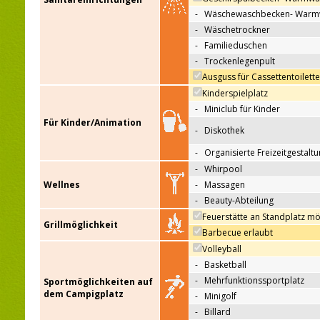
-
Wäschewaschbecken- Warm
-
Wäschetrockner
-
Familieduschen
-
Trockenlegenpult
Ausguss für Cassettentoilett
Kinderspielplatz
-
Miniclub für Kinder
Für Kinder/Animation
-
Diskothek
-
Organisierte Freizeitgestalt
-
Whirpool
Wellnes
-
Massagen
-
Beauty-Abteilung
Feuerstätte an Standplatz mö
Grillmöglichkeit
Barbecue erlaubt
Volleyball
-
Basketball
-
Mehrfunktionssportplatz
Sportmöglichkeiten auf
dem Campigplatz
-
Minigolf
-
Billard