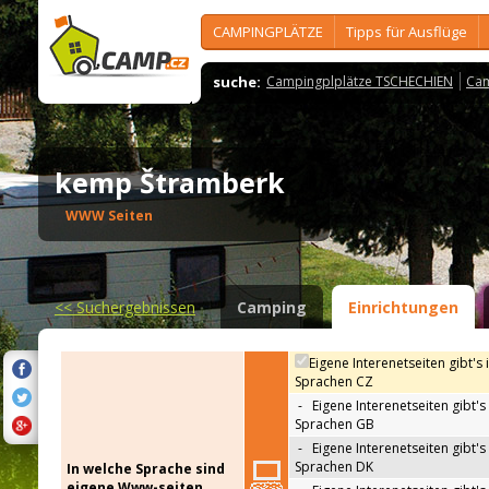
CAMPINGPLÄTZE
Tipps für Ausflüge
suche:
Campingplplätze TSCHECHIEN
Cam
kemp Štramberk
WWW Seiten
<<
Suchergebnissen
Camping
Einrichtungen
Eigene Interenetseiten gibt's 
Sprachen CZ
-
Eigene Interenetseiten gibt's 
Sprachen GB
-
Eigene Interenetseiten gibt's 
Sprachen DK
In welche Sprache sind
eigene Www-seiten