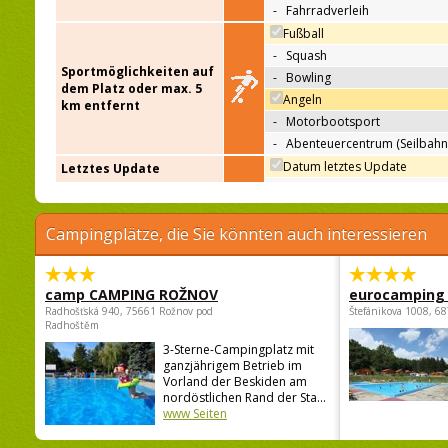
-
Fahrradverleih
Fußball
-
Squash
Sportmöglichkeiten auf
-
Bowling
dem Platz oder max. 5
Angeln
km entfernt
-
Motorbootsport
-
Abenteuercentrum (Seilbahn
Datum letztes Update
Letztes Update
Campingplätze, die Sie könnten auch interessieren
camp CAMPING ROŽNOV
eurocamping 
Radhošťská 940, 75661 Rožnov pod
Štefánikova 1008, 68
Radhoštěm
3-Sterne-Campingplatz mit
ganzjährigem Betrieb im
Vorland der Beskiden am
nordöstlichen Rand der Sta...
www Seiten