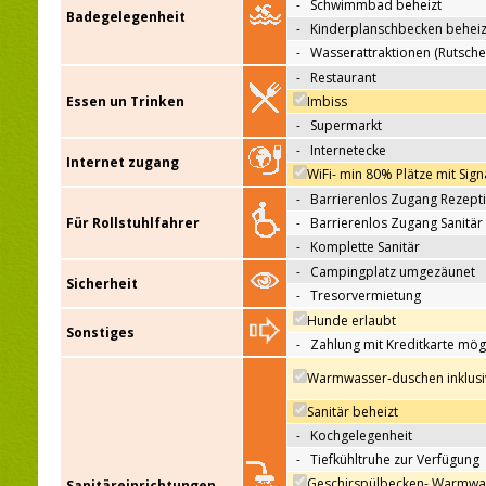
-
Schwimmbad beheizt
Badegelegenheit
-
Kinderplanschbecken beheiz
-
Wasserattraktionen (Rutsche
-
Restaurant
Essen un Trinken
Imbiss
-
Supermarkt
-
Internetecke
Internet zugang
WiFi- min 80% Plätze mit Sign
-
Barrierenlos Zugang Rezept
Für Rollstuhlfahrer
-
Barrierenlos Zugang Sanitär
-
Komplette Sanitär
-
Campingplatz umgezäunet
Sicherheit
-
Tresorvermietung
Hunde erlaubt
Sonstiges
-
Zahlung mit Kreditkarte mög
Warmwasser-duschen inklusi
Sanitär beheizt
-
Kochgelegenheit
-
Tiefkühltruhe zur Verfügung
Geschirspülbecken- Warmwa
Sanitäreinrichtungen