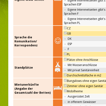
-
Eigene Interenetseiten gibt's 
Sprachen ESP
-
Eigene Interenetseiten gibt's 
Sprachen F
-
Eigene Interenetseiten gibt's 
Sprachen PL
CZ
GB
Sprache die
-
DK
Komunikation/
-
ESP
Korrespondenz
-
F
PL
Plätze ohne Anschlüsse
-
Mit Wasseranschlüsse
Standplätze
-
Mit privat Sanitäreinheit
Durchschnittsfläche in m2
Bungalows ohne eigen Sanitä
Mietunerkünfte
Zimmer ohne eigen Sanitär
(Angabe der
Mobilheime
Gesamtzahl der Betten)
-
Ausgerüstet Zelt
-
in offenem Gewässer