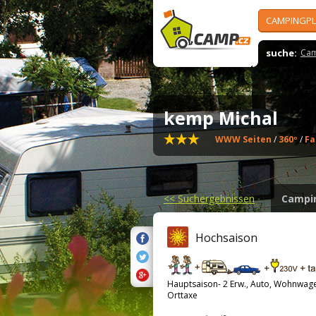
CAMPINGPL
suche:
Cam
kemp Michal
WWW Seiten
/
360º
/
Fa
<<
Suchergebnissen
Campi
Hochsaison
Hauptsaison- 2 Erw., Auto, Wohnwag
Orttaxe