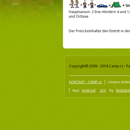
Hauptsaison- 2 Erw.+Kindern 4 und 12 
und Orttaxe
Der Preis beinhaltet den Eintritt in 
Copyright© 2009 - 2018 Camp.cz - Pa
KONTAKT - CAMP.cz
Unsere ander
App:
Android
iOS
by
MobileSo