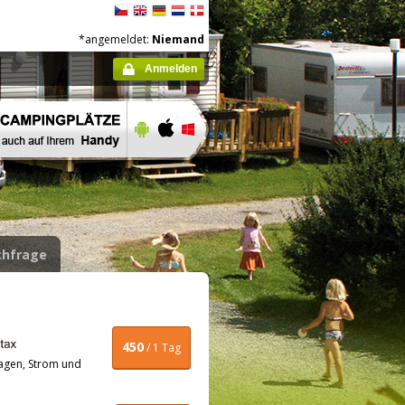
*angemeldet:
Niemand
Anmelden
hfrage
450
/ 1 Tag
agen, Strom und