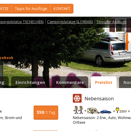
ÄTZE
Tipps für Ausflüge
KONTAKT
pingplplätze TSCHECHIEN
Campingplplätze SLOWAKEI
Tipps für Ausflüge
cebook
ng
Einrichtungen
Kommentare
Preislist
Nac
Nebensaison
550
/ 1 Tag
en, Strom und
Nebensaison- 2 Erw., Auto, Wohnw
Orttaxe