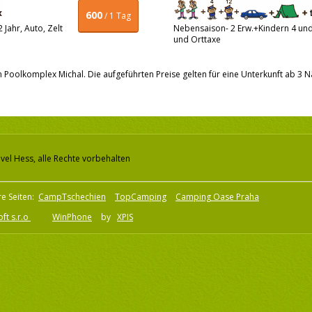
600
/ 1 Tag
Jahr, Auto, Zelt
Nebensaison- 2 Erw.+Kindern 4 und 
und Orttaxe
den Poolkomplex Michal. Die aufgeführten Preise gelten für eine Unterkunft ab 3 N
vel Hess, alle Rechte vorbehalten
e Seiten:
CampTschechien
TopCamping
Camping Oase Praha
ft s.r.o
WinPhone
by
XPIS