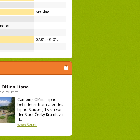
bis 5km
motor
02.01.-01.01.
Olšina Lipno
á v Pošumaví
Camping Olšina Lipno
befindet sich am Ufer des
Lipno-Stausee, 18 km von
der Stadt Český Krumlov in
d...
www Seiten