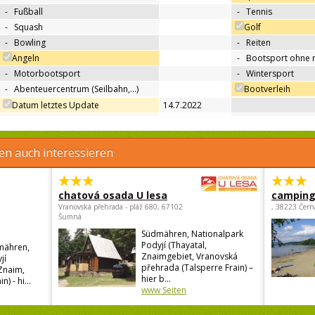
-
Fußball
-
Tennis
-
Squash
Golf
-
Bowling
-
Reiten
Angeln
-
Bootsport ohne 
-
Motorbootsport
-
Wintersport
-
Abenteuercentrum (Seilbahn,…)
Bootverleih
Datum letztes Update
14.7.2022
en auch interessieren
chatová osada U lesa
camping 
Vranovská přehrada - pláž 680, 67102
, 38223 Čern
Šumná
Südmähren, Nationalpark
Podyjí (Thayatal,
dmähren,
Znaimgebiet, Vranovská
jí
přehrada (Talsperre Frain) –
 Znaim,
hier b...
) - hi...
www Seiten