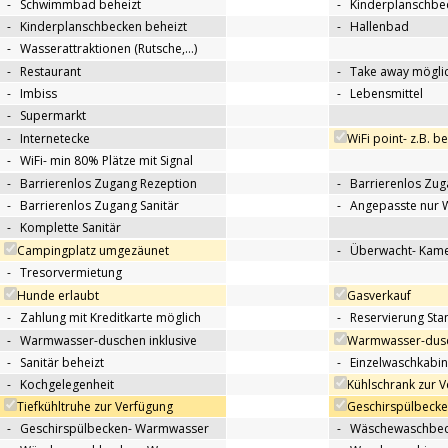
-
Schwimmbad beheizt
-
Kinderplanschbe
-
Kinderplanschbecken beheizt
-
Hallenbad
-
Wasserattraktionen (Rutsche,…)
-
Restaurant
-
Take away mögli
-
Imbiss
-
Lebensmittel
-
Supermarkt
-
Internetecke
WiFi point- z.B. b
-
WiFi- min 80% Plätze mit Signal
-
Barrierenlos Zugang Rezeption
-
Barrierenlos Zug
-
Barrierenlos Zugang Sanitär
-
Angepasste nur 
-
Komplette Sanitär
Campingplatz umgezäunet
-
Überwacht- Kame
-
Tresorvermietung
Hunde erlaubt
Gasverkauf
-
Zahlung mit Kreditkarte möglich
-
Reservierung Sta
-
Warmwasser-duschen inklusive
Warmwasser-dusc
-
Sanitär beheizt
-
Einzelwaschkabi
-
Kochgelegenheit
Kühlschrank zur 
Tiefkühltruhe zur Verfügung
Geschirspülbecke
-
Geschirspülbecken- Warmwasser
-
Wäschewaschbeck