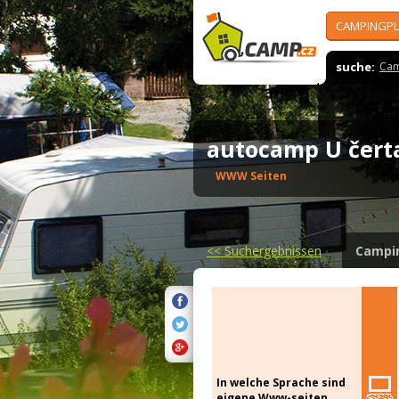
CAMPINGPL
suche:
Cam
autocamp U čer
WWW Seiten
<<
Suchergebnissen
Campi
In welche Sprache sind
eigene Www-seiten