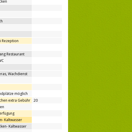
cken
ch
ei Rezeption
ang Restaurant
WC
ras, Wachdienst
ndplätze möglich
hen extra Gebühr
20
nen
Verfügung
n- Kaltwasser
en- Kaltwasser