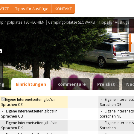
ÄTZE
Tipps für Ausflüge
KONTAKT
pingplplätze TSCHECHIEN
Campingplplätze SLOWAKEI
Tipps für Ausflüge
ta
ng
Einrichtungen
Kommentare
Preislist
Nac
Eigene Interenetseiten gibt's in
-
Eigene Interenetse
Sprachen CZ
Sprachen DE
-
Eigene Interenetseiten gibt's in
-
Eigene Interenetse
Sprachen GB
Sprachen NL
-
Eigene Interenetseiten gibt's in
-
Eigene Interenetse
Sprachen DK
Sprachen I