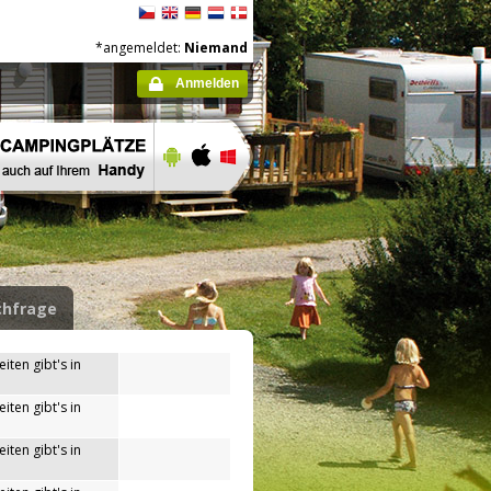
*angemeldet:
Niemand
Anmelden
hfrage
iten gibt's in
iten gibt's in
iten gibt's in