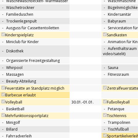
-
Wäschewaschbecken- Warmwasser
-
Waschmaschine
-
Wäschetrockner
-
Bügelnmöglichkei
-
Familieduschen
-
Kindersanitär
-
Trockenlegenpult
-
Babyraum
-
Ausguss für Cassettentoiletten
-
Servicestation f
Kinderspielplatz
Sandkasten
-
Miniclub für Kinder
-
Animation für Ki
-
Aufenthaltsraum 
-
Diskothek
video/satelit)
-
Organisierte Freizeitgestaltung
-
Whirpool
-
Sauna
-
Massagen
-
Fitnessraum
-
Beauty-Abteilung
Feuerstätte an Standplatz möglich
Zentralfeuerstätt
Barbecue erlaubt
Volleyball
30.01.-01.01.
Fußvolleyball
-
Basketball
-
Petanque
Mehrfunktionssportplatz
Tischtennis
-
Minigolf
-
Trampolinen
-
Billard
-
Tischfußball
-
Fahrradverleih
Sportartikelverlei