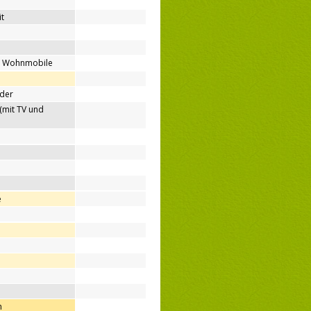
t
ür Wohnmobile
nder
(mit TV und
e
h