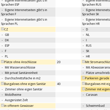
-
Eigene Interenetseiten gibt's in
-
Eigene Interenetse
Sprachen ESP
Sprachen RUS
-
Eigene Interenetseiten gibt's in
-
Eigene Interenetse
Sprachen F
Sprachen SK
-
Eigene Interenetseiten gibt's in
-
Eigene Interenetse
Sprachen PL
Sprachen HR
CZ
-
D
-
GB
-
NL
-
DK
-
I
-
ESP
-
RUS
-
F
-
SK
-
PL
-
HR
Plätze ohne Anschlüsse
20
Mit Stromanschlü
-
Mit Wasseranschlüsse
-
Mit Abwasserans
-
Mit privat Sanitäreinheit
-
Plätze umschrie
-
Durchschnittsfläche in m2
Parkieren gerade
Bungalows ohne eigen Sanitär
40
Bungalows mit eig
-
Zimmer ohne eigen Sanitär
Zimmer mit eigen 
-
Mobilheime
-
Caravan
-
Ausgerüstet Zelt
in offenem Gewässer
-
Schwimmbad