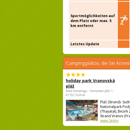
Sportmöglichkeiten auf
dem Platz oder max. 5
km entfernt
Letztes Update
Campingplätze, die Sie könnt
holiday park Vranovská
pláž
Areál kempingu - Vranovská pláž 1,
67102 Šumná
Pláž (Strand)- Sü
Nationalpark Pody
(Thayatal), Bezirk
Strand Vranov (Frain
www Seiten