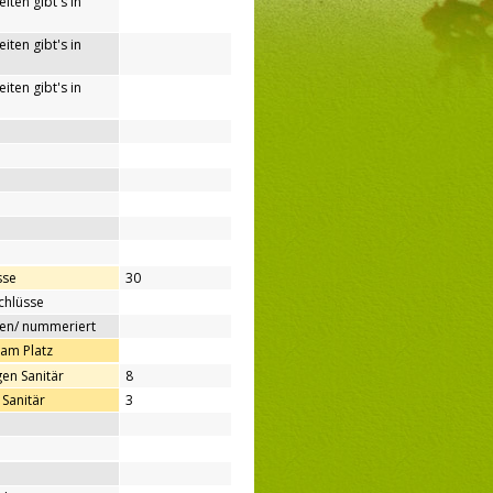
iten gibt's in
iten gibt's in
iten gibt's in
sse
30
chlüsse
ben/ nummeriert
 am Platz
en Sanitär
8
Sanitär
3