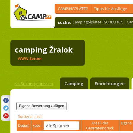
CAMPINGPLÄTZE
Tipps für Ausflüge
suche:
Campingplplätze TSCHECHIEN
Cam
camping Žralok
WWW Seiten
<<
Suchergebnissen
Camping
Einrichtungen
Eigene Bewertung zufügen
Sortieren nach
Areal- der
Eigene 
Datum
Foto
Gesamteindruck