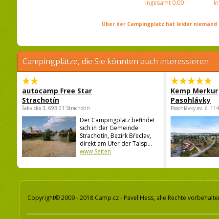
Ingesamt
0,00
I
Über der Campingplatz hat leider niemand 
Campingplätze, die Sie könnten auch interessieren
autocamp Free Star
Kemp Merkur
Strachotín
Pasohlávky
Šakvická 3, 693 01 Strachotín
Pasohlávky ev. č. 11
Der Campingplatz befindet
sich in der Gemeinde
Strachotín, Bezirk Břeclav,
direkt am Ufer der Talsp...
www Seiten
Copyright© 2009 - 2018 Camp.cz - Pavel Hess, alle Rechte vorbehalte