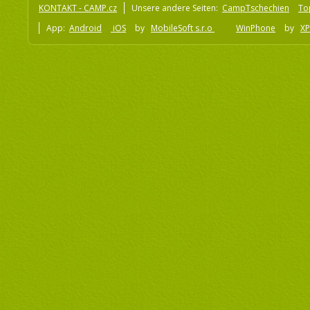
KONTAKT - CAMP.cz
Unsere andere Seiten:
CampTschechien
To
App:
Android
iOS
by
MobileSoft s.r.o
WinPhone
by
XP