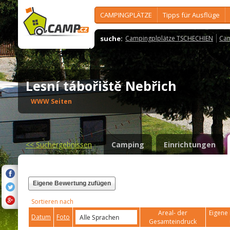
CAMPINGPLÄTZE
Tipps für Ausflüge
suche:
Campingplplätze TSCHECHIEN
Cam
Lesní tábořiště Nebřich
WWW Seiten
<<
Suchergebnissen
Camping
Einrichtungen
Eigene Bewertung zufügen
Sortieren nach
Areal- der
Eigene 
Datum
Foto
Gesamteindruck