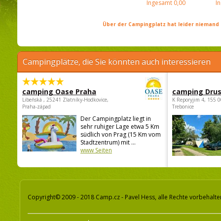
Ingesamt
0,00
I
Über der Campingplatz hat leider niemand 
Campingplätze, die Sie könnten auch interessieren
camping Oase Praha
camping Dru
Libeňská , 25241 Zlatníky-Hodkovice,
K Reporyjim 4, 155 0
Praha-západ
Trebonice
Der Campingplatz liegt in
sehr ruhiger Lage etwa 5 Km
südlich von Prag (15 Km vom
Stadtzentrum) mit ...
www Seiten
Copyright© 2009 - 2018 Camp.cz - Pavel Hess, alle Rechte vorbehalte