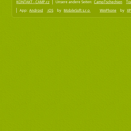
KONTAKT - CAMP.cz
Unsere andere Seiten:
CampTschechien
To
App:
Android
iOS
by
MobileSoft s.r.o
WinPhone
by
XP