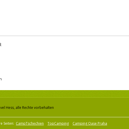
:
h
vel Hess, alle Rechte vorbehalten
e Seiten:
CampTschechien
TopCamping
Camping Oase Praha