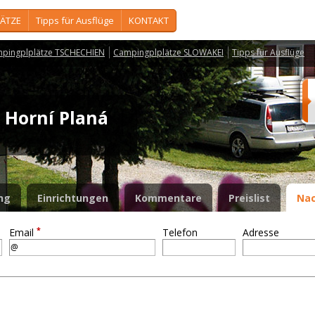
ÄTZE
Tipps für Ausflüge
KONTAKT
pingplplätze TSCHECHIEN
Campingplplätze SLOWAKEI
Tipps für Ausflüge
 Horní Planá
ng
Einrichtungen
Kommentare
Preislist
Nac
*
Email
Telefon
Adresse