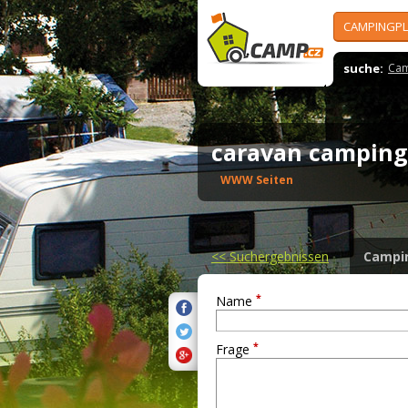
CAMPINGPL
suche:
Cam
caravan camping
WWW Seiten
<<
Suchergebnissen
Campi
*
Name
*
Frage