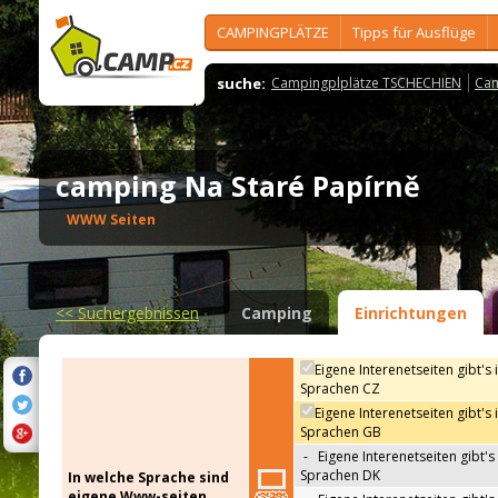
CAMPINGPLÄTZE
Tipps für Ausflüge
suche:
Campingplplätze TSCHECHIEN
Cam
camping Na Staré Papírně
WWW Seiten
<<
Suchergebnissen
Camping
Einrichtungen
Eigene Interenetseiten gibt's 
Sprachen CZ
Eigene Interenetseiten gibt's 
Sprachen GB
-
Eigene Interenetseiten gibt's 
Sprachen DK
In welche Sprache sind
eigene Www-seiten