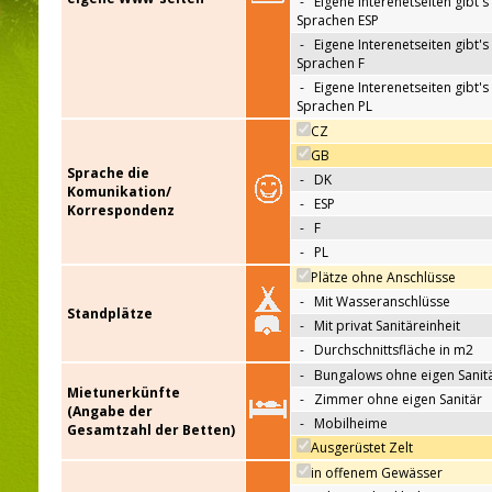
-
Eigene Interenetseiten gibt's 
Sprachen ESP
-
Eigene Interenetseiten gibt's 
Sprachen F
-
Eigene Interenetseiten gibt's 
Sprachen PL
CZ
GB
Sprache die
-
DK
Komunikation/
-
ESP
Korrespondenz
-
F
-
PL
Plätze ohne Anschlüsse
-
Mit Wasseranschlüsse
Standplätze
-
Mit privat Sanitäreinheit
-
Durchschnittsfläche in m2
-
Bungalows ohne eigen Sanit
Mietunerkünfte
-
Zimmer ohne eigen Sanitär
(Angabe der
-
Mobilheime
Gesamtzahl der Betten)
Ausgerüstet Zelt
in offenem Gewässer