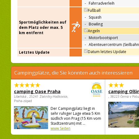
-
Fahrradverleih
Fußball
-
Squash
Sportmöglichkeiten auf
-
Bowling
dem Platz oder max. 5
Angeln
km entfernt
-
Motorbootsport
-
Abenteuercentrum (Seilbahn
Datum letztes Update
Letztes Update
Campingplätze, die Sie könnten auch interessieren
camping Oase Praha
camping Olši
Libeňská , 25241 Zlatníky-Hodkovice,
, 38223 Černá v Poš
Praha-západ
Der Campingplatz liegt in
sehr ruhiger Lage etwa 5 Km
südlich von Prag (15 Km vom
Stadtzentrum) mit ...
www Seiten