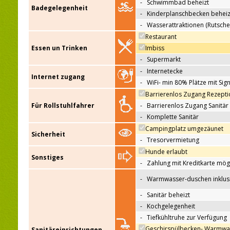
-
Schwimmbad beheizt
Badegelegenheit
-
Kinderplanschbecken beheiz
-
Wasserattraktionen (Rutsche
Restaurant
Essen un Trinken
Imbiss
-
Supermarkt
-
Internetecke
Internet zugang
-
WiFi- min 80% Plätze mit Sign
Barrierenlos Zugang Rezepti
Für Rollstuhlfahrer
-
Barrierenlos Zugang Sanitär
-
Komplette Sanitär
Campingplatz umgezäunet
Sicherheit
-
Tresorvermietung
Hunde erlaubt
Sonstiges
-
Zahlung mit Kreditkarte mög
-
Warmwasser-duschen inklus
-
Sanitär beheizt
-
Kochgelegenheit
-
Tiefkühltruhe zur Verfügung
Geschirspülbecken- Warmwa
Sanitäreinrichtungen