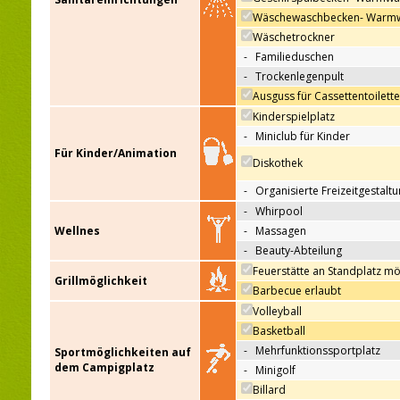
Wäschewaschbecken- Warm
Wäschetrockner
-
Familieduschen
-
Trockenlegenpult
Ausguss für Cassettentoilett
Kinderspielplatz
-
Miniclub für Kinder
Für Kinder/Animation
Diskothek
-
Organisierte Freizeitgestalt
-
Whirpool
Wellnes
-
Massagen
-
Beauty-Abteilung
Feuerstätte an Standplatz mö
Grillmöglichkeit
Barbecue erlaubt
Volleyball
Basketball
-
Mehrfunktionssportplatz
Sportmöglichkeiten auf
dem Campigplatz
-
Minigolf
Billard