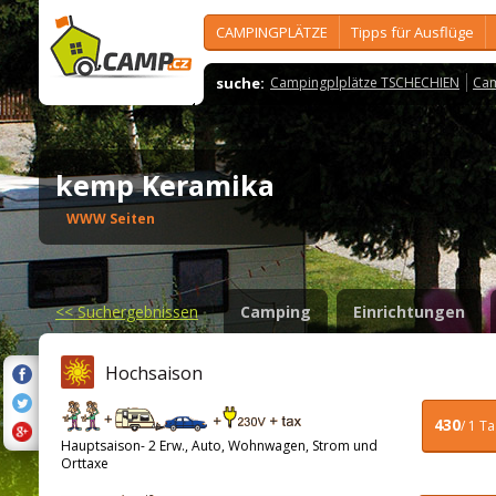
CAMPINGPLÄTZE
Tipps für Ausflüge
suche:
Campingplplätze TSCHECHIEN
Cam
kemp Keramika
WWW Seiten
<<
Suchergebnissen
Camping
Einrichtungen
Hochsaison
430
/ 1 T
Hauptsaison- 2 Erw., Auto, Wohnwagen, Strom und
Orttaxe