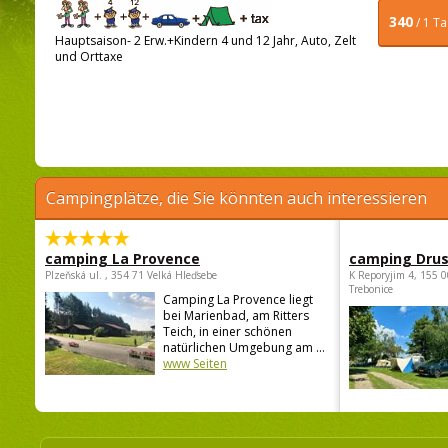
340
/ 1 T
Hauptsaison- 2 Erw.+Kindern 4 und 12 Jahr, Auto, Zelt
und Orttaxe
Campingplätze, die Sie könnten auch interessieren
camping La Provence
camping Dru
Plzeňská ul. , 354 71 Velká Hleďsebe
K Reporyjim 4, 155 0
Trebonice
Camping La Provence liegt
bei Marienbad, am Ritters
Teich, in einer schönen
natürlichen Umgebung am ...
www Seiten