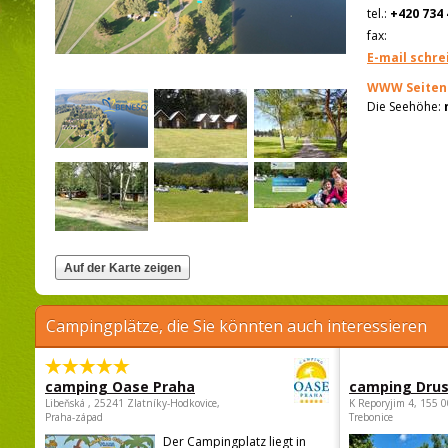
tel.:
+420 734 
fax:
E-mail schre
WWW Seiten
Die Seehöhe:
Campingplätze, die Sie könnten auch interessieren
camping Oase Praha
camping Dru
Libeňská , 25241 Zlatníky-Hodkovice,
K Reporyjim 4, 155 0
Praha-západ
Trebonice
Der Campingplatz liegt in