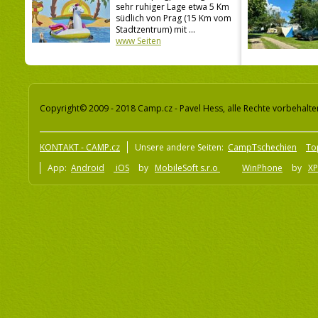
sehr ruhiger Lage etwa 5 Km
südlich von Prag (15 Km vom
Stadtzentrum) mit ...
www Seiten
Copyright© 2009 - 2018 Camp.cz - Pavel Hess, alle Rechte vorbehalte
KONTAKT - CAMP.cz
Unsere andere Seiten:
CampTschechien
To
App:
Android
iOS
by
MobileSoft s.r.o
WinPhone
by
XP