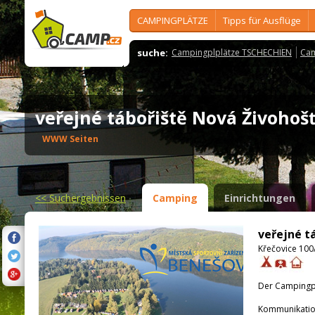
CAMPINGPLÄTZE
Tipps für Ausflüge
suche:
Campingplplätze TSCHECHIEN
Cam
veřejné tábořiště Nová Živoho
WWW Seiten
<<
Suchergebnissen
Camping
Einrichtungen
veřejné t
Křečovice 100
Der Campingpla
Kommunikatio