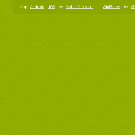
App:
Android
iOS
by
MobileSoft s.r.o
WinPhone
by
XP