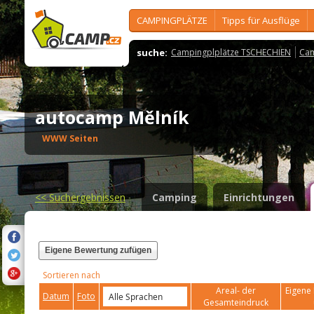
CAMPINGPLÄTZE
Tipps für Ausflüge
suche:
Campingplplätze TSCHECHIEN
Cam
autocamp Mělník
WWW Seiten
<<
Suchergebnissen
Camping
Einrichtungen
Eigene Bewertung zufügen
Sortieren nach
Areal- der
Eigene 
Datum
Foto
Gesamteindruck