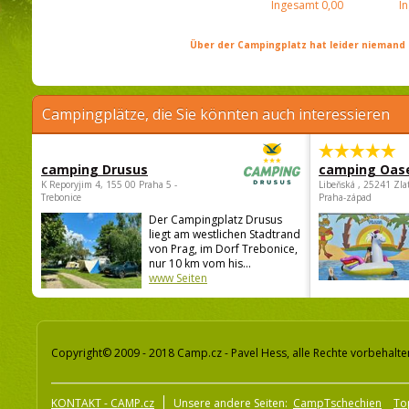
Ingesamt
0,00
I
Über der Campingplatz hat leider niemand 
Campingplätze, die Sie könnten auch interessieren
camping Drusus
camping Oas
K Reporyjim 4, 155 00 Praha 5 -
Libeňská , 25241 Zla
Trebonice
Praha-západ
Der Campingplatz Drusus
liegt am westlichen Stadtrand
von Prag, im Dorf Trebonice,
nur 10 km vom his...
www Seiten
Copyright© 2009 - 2018 Camp.cz - Pavel Hess, alle Rechte vorbehalte
KONTAKT - CAMP.cz
Unsere andere Seiten:
CampTschechien
To