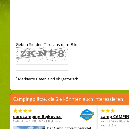
Geben Sie den Text aus dem Bild:
*
Markierte Daten sind obligatorisch
Campingplätze, die Sie könnten auch interessieren
eurocamping Bojkovice
camp CAMPI
Štefánikova 1008, 687 71 Bojkovice
Radhošťská 940, 75
Radhoštěm
Der Campingplatz befindet