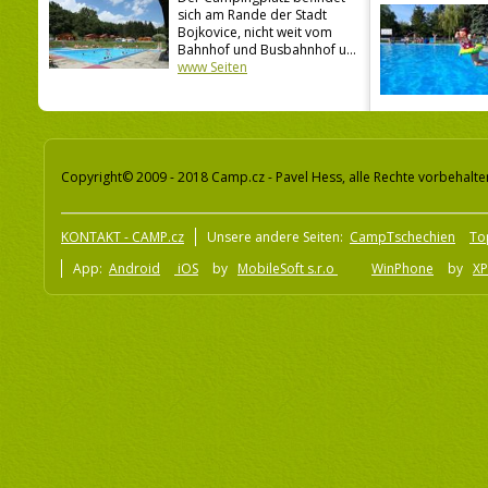
sich am Rande der Stadt
Bojkovice, nicht weit vom
Bahnhof und Busbahnhof u...
www Seiten
Copyright© 2009 - 2018 Camp.cz - Pavel Hess, alle Rechte vorbehalte
KONTAKT - CAMP.cz
Unsere andere Seiten:
CampTschechien
To
App:
Android
iOS
by
MobileSoft s.r.o
WinPhone
by
XP