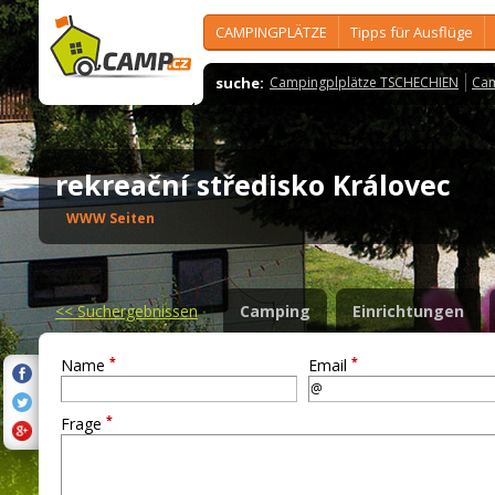
CAMPINGPLÄTZE
Tipps für Ausflüge
suche:
Campingplplätze TSCHECHIEN
Cam
rekreační středisko Královec
WWW Seiten
<<
Suchergebnissen
Camping
Einrichtungen
*
*
Name
Email
*
Frage