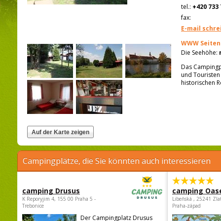
tel.:
+420 733 
fax:
E-mail schre
WWW Seiten
Die Seehöhe:
Das Campingpl
und Touristen
historischen R
Campingplätze, die Sie könnten auch interessieren
camping Drusus
camping Oas
K Reporyjim 4, 155 00 Praha 5 -
Libeňská , 25241 Zla
Trebonice
Praha-západ
Der Campingplatz Drusus