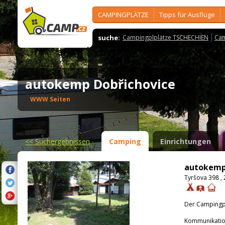
CAMPINGPLÄTZE
Tipps für Ausflüge
suche:
Campingplplätze TSCHECHIEN
Cam
autokemp Dobřichovice
WWW Seiten
<<
Suchergebnissen
Camping
Einrichtungen
autokemp
Tyršova 398 ,
Der Campingpla
Kommunikatio