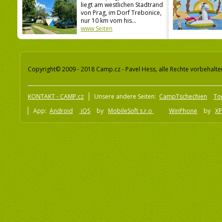
liegt am westlichen Stadtrand
von Prag, im Dorf Trebonice,
nur 10 km vom his...
www Seiten
Copyright© 2009 - 2018 Camp.cz - Pavel Hess, alle Rechte vorbehalte
KONTAKT - CAMP.cz
Unsere andere Seiten:
CampTschechien
To
App:
Android
iOS
by
MobileSoft s.r.o
WinPhone
by
XP