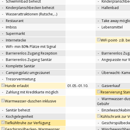
-
Schwimmbad beheizt
-
Kinderplanschbe
-
Kinderplanschbecken beheizt
-
Hallenbad
-
Wasserattraktionen (Rutsche,…)
-
Restaurant
-
Take away mögli
-
Imbiss
-
Lebensmittel
-
Supermarkt
-
Internetecke
WiFi point- z.B. b
-
WiFi- min 80% Plätze mit Signal
-
Barrierenlos Zugang Rezeption
-
Barrierenlos Zug
-
Barrierenlos Zugang Sanitär
-
Angepasste nur 
-
Komplette Sanitär
-
Campingplatz umgezäunet
-
Überwacht- Kame
-
Tresorvermietung
Hunde erlaubt
01.05.-01.10.
-
Gasverkauf
-
Zahlung mit Kreditkarte möglich
Reservierung Sta
-
Warmwasser-dus
Warmwasser-duschen inklusive
Gebühr
-
Sanitär beheizt
-
Einzelwaschkabi
-
Kochgelegenheit
Kühlschrank zur 
Tiefkühltruhe zur Verfügung
-
Geschirspülbecke
Geschirspülbecken- Warmwasser
-
Wäschewaschbeck