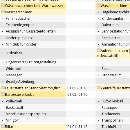
Wäschewaschbecken- Warmwasser
Waschmaschine
Wäschetrockner
-
Bügelnmöglichkei
-
Familieduschen
-
Kindersanitär
-
Trockenlegenpult
-
Babyraum
-
Ausguss für Cassettentoiletten
-
Servicestation f
-
Kinderspielplatz
-
Sandkasten
-
Miniclub für Kinder
-
Animation für Ki
Aufenthaltsraum 
-
Diskothek
video/satelit)
-
Organisierte Freizeitgestaltung
-
Whirpool
-
Sauna
-
Massagen
-
Fitnessraum
-
Beauty-Abteilung
Feuerstätte an Standplatz möglich
01.05.-01.10.
Zentralfeuerstätt
Barbecue erlaubt
01.05.-01.10.
-
Volleyball
-
Fußvolleyball
-
Basketball
-
Petanque
-
Mehrfunktionssportplatz
-
Tischtennis
-
Minigolf
-
Trampolinen
Billard
01.01.-31.12.
-
Tischfußball