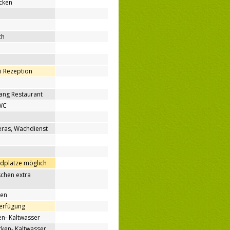
cken
ch
ei Rezeption
ang Restaurant
WC
ras, Wachdienst
ndplätze möglich
chen extra
nen
Verfügung
n- Kaltwasser
en- Kaltwasser