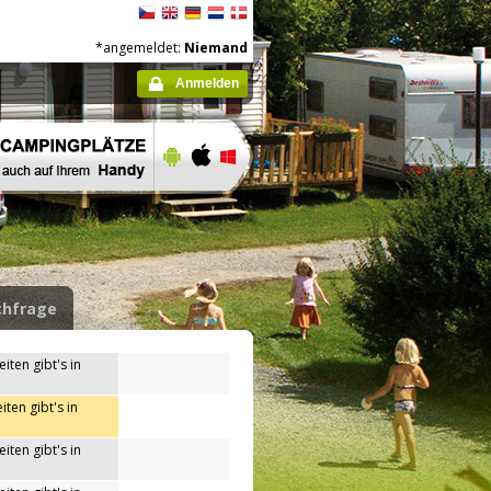
*angemeldet:
Niemand
Anmelden
hfrage
iten gibt's in
iten gibt's in
iten gibt's in