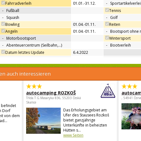
Fahrradverleih
01.01.-31.12.
-
Sportartikelverle
-
Fußball
Tennis
-
Squash
-
Golf
Bowling
01.04.-01.11.
Reiten
Angeln
01.04.-01.11.
-
Bootsport ohne 
-
Motorbootsport
Wintersport
-
Abenteuercentrum (Seilbahn,…)
-
Bootverleih
Datum letztes Update
6.4.2022
en auch interessieren
autocamping ROZKOŠ
autocam
Třída.T.G.Masaryka 836, 55203 Česká
, 54941 Červ
Skalice
 befindet
Das Erholungsgebiet am
n Dorf
Ufer des Stausees Rozkoš
eit von dem
bietet ganzjährige
ad...
Unterkünfte in beheizten
Hütten s...
www Seiten