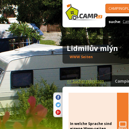
CAMPINGPL
suche:
Cam
Lidmilův mlýn
WWW Seiten
<<
Suchergebnissen
Campi
In welche Sprache sind
eigene Www-seiten