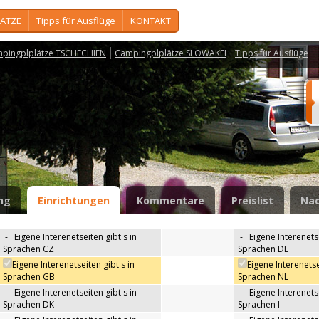
ÄTZE
Tipps für Ausflüge
KONTAKT
pingplplätze TSCHECHIEN
Campingplplätze SLOWAKEI
Tipps für Ausflüge
ng
Einrichtungen
Kommentare
Preislist
Nac
-
Eigene Interenetseiten gibt's in
-
Eigene Interenetse
Sprachen CZ
Sprachen DE
Eigene Interenetseiten gibt's in
Eigene Interenetse
Sprachen GB
Sprachen NL
-
Eigene Interenetseiten gibt's in
-
Eigene Interenetse
Sprachen DK
Sprachen I