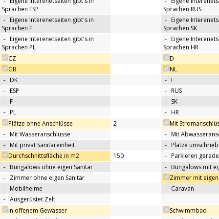
-
Eigene Interenetseiten gibt's in
-
Eigene Interenetse
Sprachen ESP
Sprachen RUS
-
Eigene Interenetseiten gibt's in
-
Eigene Interenetse
Sprachen F
Sprachen SK
-
Eigene Interenetseiten gibt's in
-
Eigene Interenetse
Sprachen PL
Sprachen HR
CZ
D
GB
NL
-
DK
-
I
-
ESP
-
RUS
-
F
-
SK
-
PL
-
HR
Plätze ohne Anschlüsse
2
Mit Stromanschlü
-
Mit Wasseranschlüsse
-
Mit Abwasserans
-
Mit privat Sanitäreinheit
-
Plätze umschrie
Durchschnittsfläche in m2
150
-
Parkieren gerade
-
Bungalows ohne eigen Sanitär
-
Bungalows mit ei
-
Zimmer ohne eigen Sanitär
Zimmer mit eigen 
-
Mobilheime
-
Caravan
-
Ausgerüstet Zelt
in offenem Gewässer
Schwimmbad