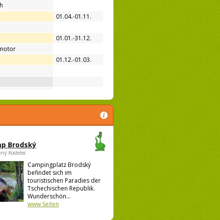
ih
01.04.-01.11.
01.01.-31.12.
motor
01.12.-01.03.
p Brodský
ený Kostelec
Campingplatz Brodský
befindet sich im
touristischen Paradies der
Tschechischen Republik.
Wunderschön...
www Seiten