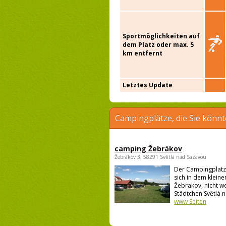
Sportmöglichkeiten auf
dem Platz oder max. 5
km entfernt
Letztes Update
Campingplätze, die Sie könnt
camping Žebrákov
Žebrákov 3, 58291 Světlá nad Sázavou
Der Campingplatz
sich in dem kleine
Žebrakov, nicht w
Städtchen Světlá n
www Seiten