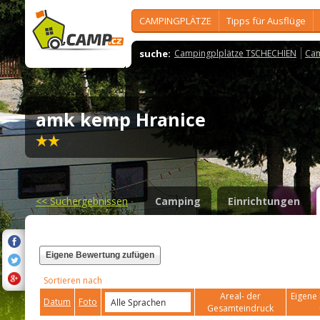
CAMPINGPLÄTZE
Tipps für Ausflüge
suche:
Campingplplätze TSCHECHIEN
Cam
amk kemp Hranice
<<
Suchergebnissen
Camping
Einrichtungen
Eigene Bewertung zufügen
Sortieren nach
Areal- der
Eigene 
Datum
Foto
Gesamteindruck