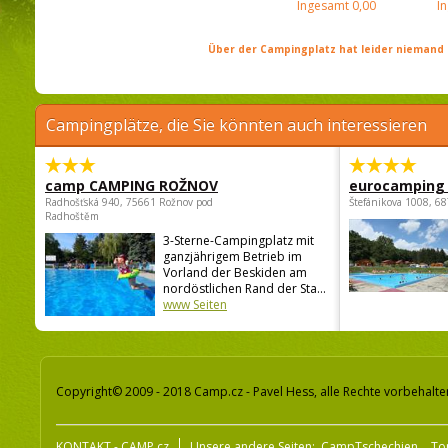
Ingesamt
0,00
I
Über der Campingplatz hat leider niemand 
Campingplätze, die Sie könnten auch interessieren
camp CAMPING ROŽNOV
eurocamping 
Radhošťská 940, 75661 Rožnov pod
Štefánikova 1008, 68
Radhoštěm
3-Sterne-Campingplatz mit
ganzjährigem Betrieb im
Vorland der Beskiden am
nordöstlichen Rand der Sta...
www Seiten
Copyright© 2009 - 2018 Camp.cz - Pavel Hess, alle Rechte vorbehalte
KONTAKT - CAMP.cz
Unsere andere Seiten:
CampTschechien
To