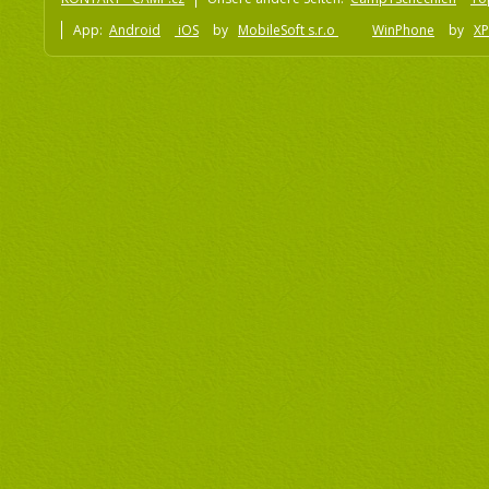
App:
Android
iOS
by
MobileSoft s.r.o
WinPhone
by
XP