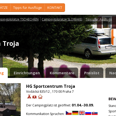
ÄTZE
Tipps für Ausflüge
KONTAKT
pingplplätze TSCHECHIEN
Campingplplätze SLOWAKEI
Tipps für Ausflüge
m Troja
ng
Einrichtungen
Kommentare
Preislist
Nac
HG Sportcentrum Troja
Vodácká 835/12 , 170 00 Praha 7
BE
01.04.-30.09.
Der Campingplatz ist geöffnet:
Stan
Spor
Kommunikation Sprachen: