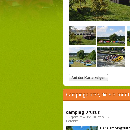
Campingplätze, die Sie könnt
camping Drusus
K Reporyjim 4, 155 00 Praha 5 -
Trebonice
Der Campingplatz