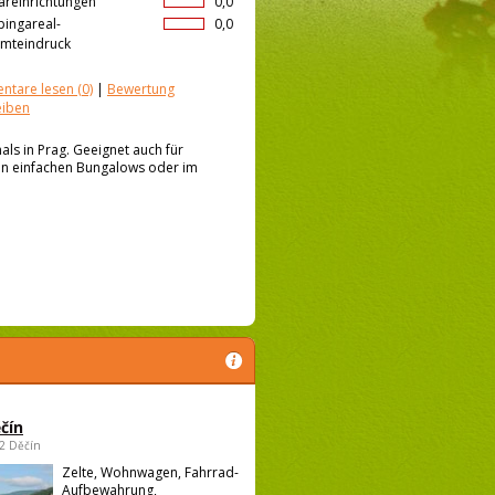
äreinrichtungen
0,0
ingareal-
0,0
mteindruck
ntare lesen
(0)
|
Bewertung
eiben
s in Prag. Geeignet auch für
 in einfachen Bungalows oder im
čín
02 Děčín
Zelte, Wohnwagen, Fahrrad-
Aufbewahrung,