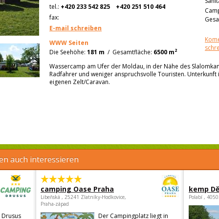
Sanit
tel.:
+420 233 542 825
+420 251 510 464
Camp
fax:
Gesa
E-mail schreiben
Kome
WWW Seiten
schr
2
Die Seehöhe:
181 m
/
Gesamtfläche:
6500 m
Wassercamp am Ufer der Moldau, in der Nähe des Slalomkanal
Radfahrer und weniger anspruchsvolle Touristen. Unterkunft
eigenen Zelt/Caravan.
en auch interessieren
camping Oase Praha
kemp Dě
Libeňská , 25241 Zlatníky-Hodkovice,
Polabí , 405
Praha-západ
 Drusus
Der Campingplatz liegt in