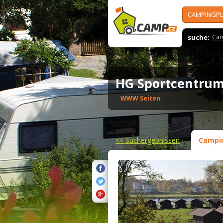
CAMPINGPL
suche:
Cam
HG Sportcentru
WWW Seiten
<<
Suchergebnissen
Campi