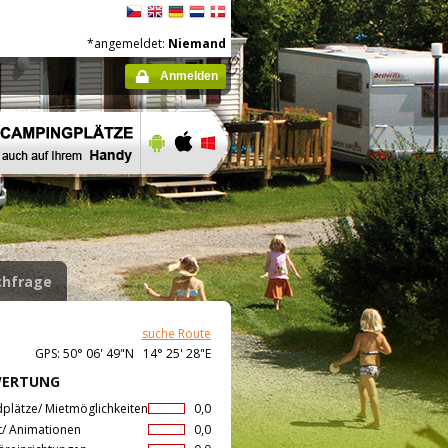
*angemeldet:
Niemand
Anmelden
hfrage
suche Route
GPS: 50° 06' 49"N 14° 25' 28"E
WERTUNG
dplätze/ Mietmöglichkeiten
0,0
t/ Animationen
0,0