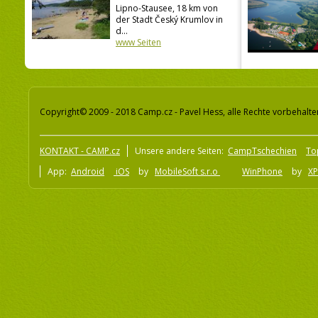
Lipno-Stausee, 18 km von
der Stadt Český Krumlov in
d...
www Seiten
Copyright© 2009 - 2018 Camp.cz - Pavel Hess, alle Rechte vorbehalte
KONTAKT - CAMP.cz
Unsere andere Seiten:
CampTschechien
To
App:
Android
iOS
by
MobileSoft s.r.o
WinPhone
by
XP