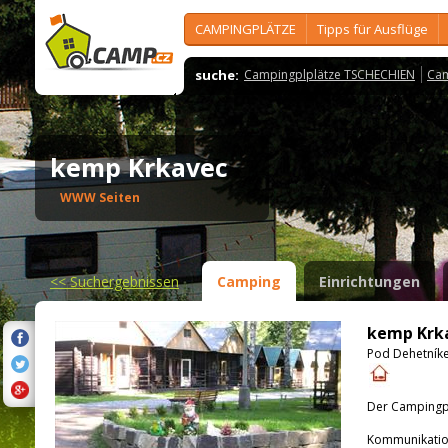
CAMPINGPLÄTZE
Tipps für Ausflüge
suche:
Campingplplätze TSCHECHIEN
Cam
kemp Krkavec
WWW Seiten
<<
Suchergebnissen
Camping
Einrichtungen
kemp Krk
Pod Dehetníkem
Der Campingpla
Kommunikatio