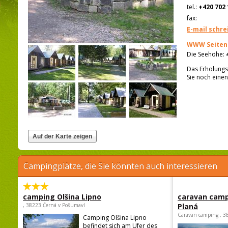
tel.:
+420 702 
fax:
E-mail schre
WWW Seiten
Die Seehöhe:
Das Erholungs
Sie noch eine
Campingplätze, die Sie könnten auch interessieren
camping Olšina Lipno
caravan camp
, 38223 Černá v Pošumaví
Planá
Caravan camping , 3
Camping Olšina Lipno
befindet sich am Ufer des