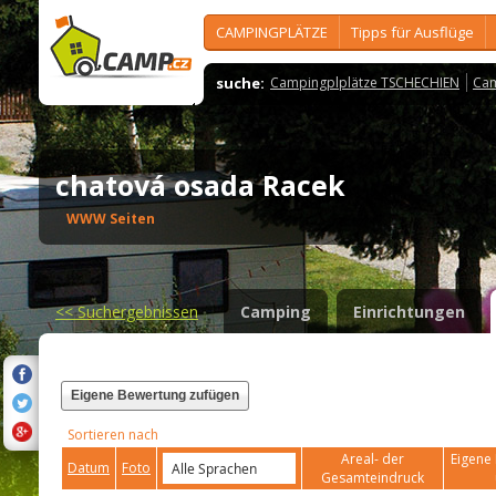
CAMPINGPLÄTZE
Tipps für Ausflüge
suche:
Campingplplätze TSCHECHIEN
Cam
chatová osada Racek
WWW Seiten
<<
Suchergebnissen
Camping
Einrichtungen
Eigene Bewertung zufügen
Sortieren nach
Areal- der
Eigene 
Datum
Foto
Gesamteindruck