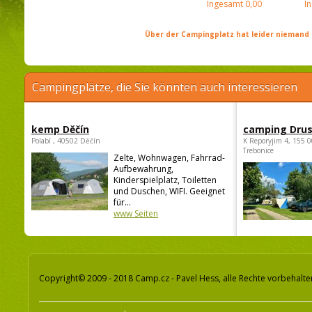
Ingesamt
0,00
I
Über der Campingplatz hat leider niemand 
Campingplätze, die Sie könnten auch interessieren
kemp Děčín
camping Dru
Polabí , 40502 Děčín
K Reporyjim 4, 155 0
Trebonice
Zelte, Wohnwagen, Fahrrad-
Aufbewahrung,
Kinderspielplatz, Toiletten
und Duschen, WIFI. Geeignet
für...
www Seiten
Copyright© 2009 - 2018 Camp.cz - Pavel Hess, alle Rechte vorbehalte