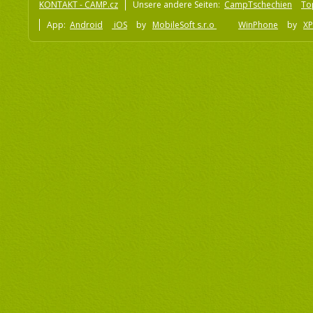
KONTAKT - CAMP.cz
Unsere andere Seiten:
CampTschechien
To
App:
Android
iOS
by
MobileSoft s.r.o
WinPhone
by
XP