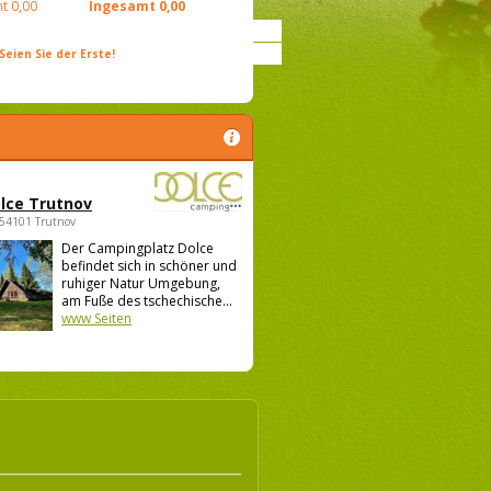
t
0,00
Ingesamt
0,00
ien Sie der Erste!
lce Trutnov
 54101 Trutnov
Der Campingplatz Dolce
befindet sich in schöner und
ruhiger Natur Umgebung,
am Fuße des tschechische...
www Seiten