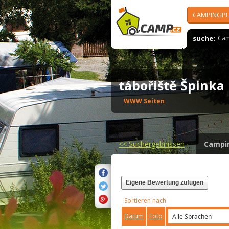
CAMPINGPL
suche:
Cam
tábořiště Špink
WWW Seiten
<<
Suchergebnissen
Campi
Eigene Bewertung zufügen
Sortieren nach
Datum
Foto