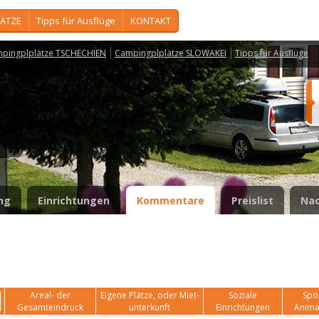
ÄTZE
Tipps für Ausflüge
KONTAKT
pingplplätze TSCHECHIEN
Campingplplätze SLOWAKEI
Tipps für Ausflüge
a
ng
Einrichtungen
Kommentare
Preislist
Nac
Areal- der
Eigene Plätze, oder Miet-
Soziale
Spor
Gesamteindruck
unterkunft
Einrichtungen
Anima