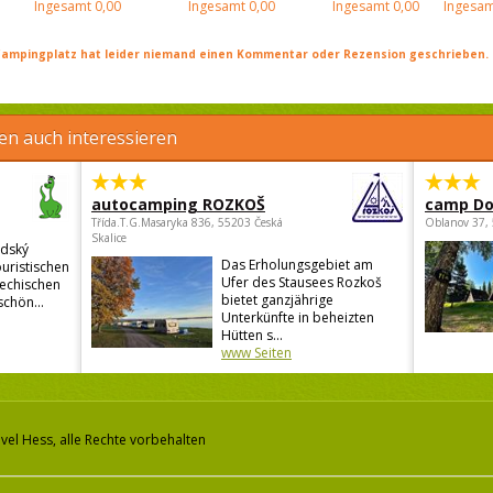
Ingesamt
0,00
Ingesamt
0,00
Ingesamt
0,00
Ingesam
ampingplatz hat leider niemand einen Kommentar oder Rezension geschrieben. Se
en auch interessieren
autocamping ROZKOŠ
camp Do
Třída.T.G.Masaryka 836, 55203 Česká
Oblanov 37,
Skalice
odský
Das Erholungsgebiet am
ouristischen
Ufer des Stausees Rozkoš
hechischen
bietet ganzjährige
chön...
Unterkünfte in beheizten
Hütten s...
www Seiten
vel Hess, alle Rechte vorbehalten