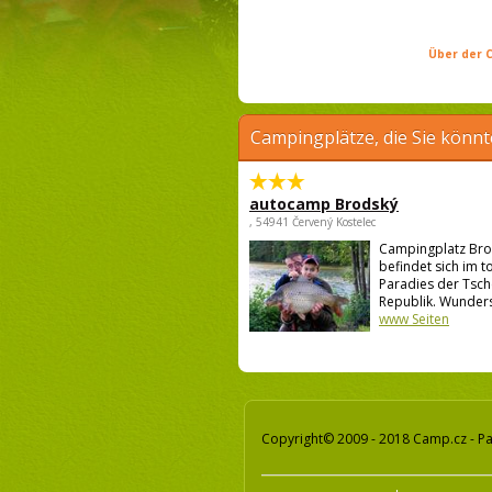
Über der C
Campingplätze, die Sie könnt
autocamp Brodský
, 54941 Červený Kostelec
Campingplatz Br
befindet sich im t
Paradies der Tsc
Republik. Wunders
www Seiten
Copyright© 2009 - 2018 Camp.cz - Pa