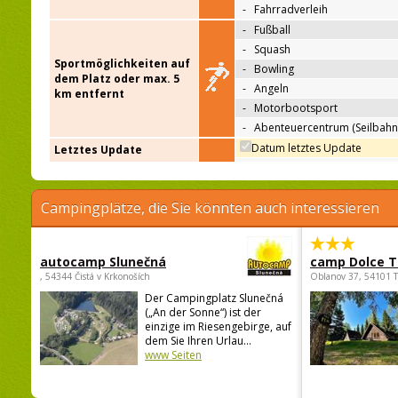
-
Fahrradverleih
-
Fußball
-
Squash
Sportmöglichkeiten auf
-
Bowling
dem Platz oder max. 5
-
Angeln
km entfernt
-
Motorbootsport
-
Abenteuercentrum (Seilbahn
Datum letztes Update
Letztes Update
Campingplätze, die Sie könnten auch interessieren
autocamp Slunečná
camp Dolce T
, 54344 Čistá v Krkonoších
Oblanov 37, 54101 
Der Campingplatz Slunečná
(„An der Sonne“) ist der
einzige im Riesengebirge, auf
dem Sie Ihren Urlau...
www Seiten