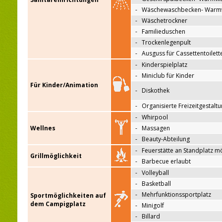
-
Wäschewaschbecken- Warm
-
Wäschetrockner
-
Familieduschen
-
Trockenlegenpult
-
Ausguss für Cassettentoilett
-
Kinderspielplatz
-
Miniclub für Kinder
Für Kinder/Animation
-
Diskothek
-
Organisierte Freizeitgestalt
-
Whirpool
Wellnes
-
Massagen
-
Beauty-Abteilung
-
Feuerstätte an Standplatz m
Grillmöglichkeit
-
Barbecue erlaubt
-
Volleyball
-
Basketball
-
Mehrfunktionssportplatz
Sportmöglichkeiten auf
dem Campigplatz
-
Minigolf
-
Billard