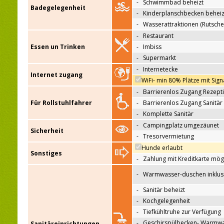
-
Schwimmbad beheizt
Badegelegenheit
-
Kinderplanschbecken beheiz
-
Wasserattraktionen (Rutsche
-
Restaurant
Essen un Trinken
-
Imbiss
-
Supermarkt
-
Internetecke
Internet zugang
WiFi- min 80% Plätze mit Sign
-
Barrierenlos Zugang Rezept
Für Rollstuhlfahrer
-
Barrierenlos Zugang Sanitär
-
Komplette Sanitär
-
Campingplatz umgezäunet
Sicherheit
-
Tresorvermietung
Hunde erlaubt
Sonstiges
-
Zahlung mit Kreditkarte mög
-
Warmwasser-duschen inklus
-
Sanitär beheizt
-
Kochgelegenheit
-
Tiefkühltruhe zur Verfügung
-
Geschirspülbecken- Warmw
Sanitäreinrichtungen