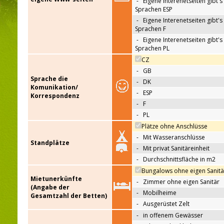
-
Eigene Interenetseiten gibt's 
Sprachen ESP
-
Eigene Interenetseiten gibt's 
Sprachen F
-
Eigene Interenetseiten gibt's 
Sprachen PL
CZ
-
GB
Sprache die
-
DK
Komunikation/
-
ESP
Korrespondenz
-
F
-
PL
Plätze ohne Anschlüsse
-
Mit Wasseranschlüsse
Standplätze
-
Mit privat Sanitäreinheit
-
Durchschnittsfläche in m2
Bungalows ohne eigen Sanitä
Mietunerkünfte
-
Zimmer ohne eigen Sanitär
(Angabe der
-
Mobilheime
Gesamtzahl der Betten)
-
Ausgerüstet Zelt
-
in offenem Gewässer