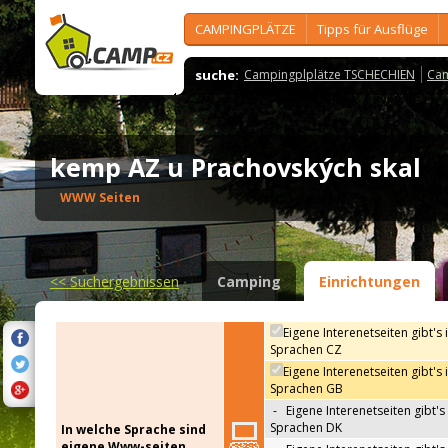
CAMPINGPLÄTZE
Tipps für Ausflüge
suche:
Campingplplätze TSCHECHIEN
Cam
kemp AZ u Prachovských skal
WWW Seiten
<<
Suchergebnissen
Camping
Einrichtungen
Eigene Interenetseiten gibt's 
Sprachen CZ
Eigene Interenetseiten gibt's 
Sprachen GB
-
Eigene Interenetseiten gibt's 
Sprachen DK
In welche Sprache sind
eigene Www-seiten