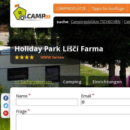
CAMPINGPLÄTZE
Tipps für Ausflüge
suche:
Campingplplätze TSCHECHIEN
Cam
Holiday Park Liščí Farma
WWW Seiten
<<
Suchergebnissen
Camping
Einrichtungen
*
*
Name
Email
*
Frage