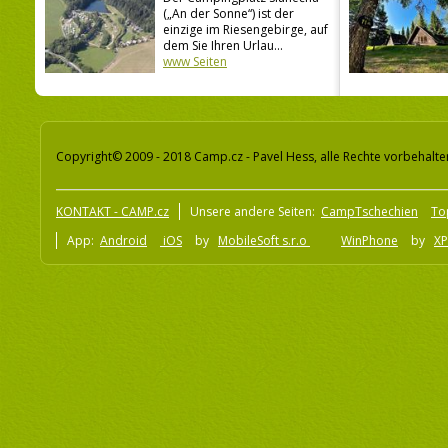
(„An der Sonne“) ist der
einzige im Riesengebirge, auf
dem Sie Ihren Urlau...
www Seiten
Copyright© 2009 - 2018 Camp.cz - Pavel Hess, alle Rechte vorbehalte
KONTAKT - CAMP.cz
Unsere andere Seiten:
CampTschechien
To
App:
Android
iOS
by
MobileSoft s.r.o
WinPhone
by
XP