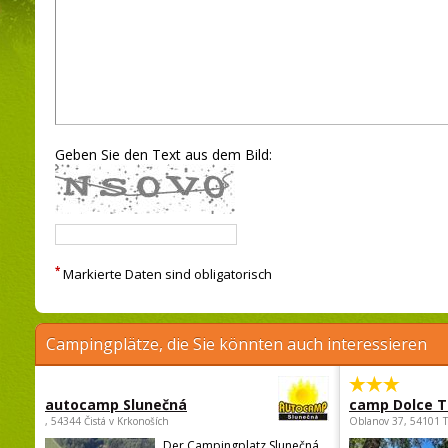
Geben Sie den Text aus dem Bild:
*
Markierte Daten sind obligatorisch
Campingplätze, die Sie könnten auch interessieren
autocamp Slunečná
camp Dolce T
, 54344 Čistá v Krkonoších
Oblanov 37, 54101 
Der Campingplatz Slunečná