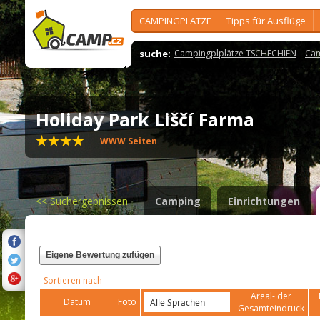
CAMPINGPLÄTZE
Tipps für Ausflüge
suche:
Campingplplätze TSCHECHIEN
Cam
Holiday Park Liščí Farma
WWW Seiten
<<
Suchergebnissen
Camping
Einrichtungen
Eigene Bewertung zufügen
Sortieren nach
Areal- der
Datum
Foto
Gesamteindruck