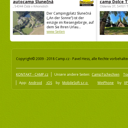
autocamp Slunečná
camp Dolce T
, 54344 Čistá v Krkonoších
Oblanov 37, 54101 
Der Campingplatz Slunečná
(„An der Sonne“) ist der
einzige im Riesengebirge, auf
dem Sie Ihren Urlau...
www Seiten
Copyright© 2009 - 2018 Camp.cz - Pavel Hess, alle Rechte vorbehalte
KONTAKT - CAMP.cz
Unsere andere Seiten:
CampTschechien
To
App:
Android
iOS
by
MobileSoft s.r.o
WinPhone
by
XP