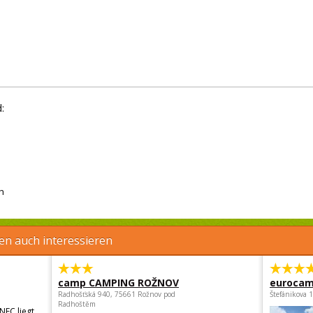
:
h
en auch interessieren
camp CAMPING ROŽNOV
eurocam
Radhošťská 940, 75661 Rožnov pod
Štefánikova 
Radhoštěm
NEC liegt