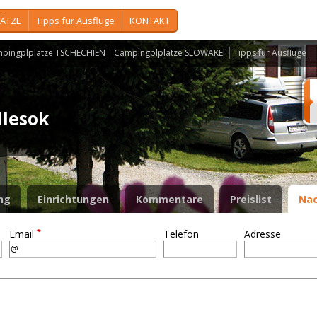
ÄTZE
Tipps für Ausflüge
KONTAKT
pingplplätze TSCHECHIEN
Campingplplätze SLOWAKEI
Tipps für Ausflüge
dlesok
ng
Einrichtungen
Kommentare
Preislist
Nac
*
Email
Telefon
Adresse