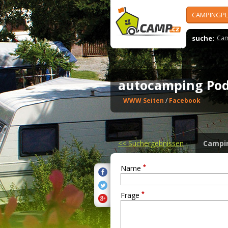
CAMPINGPL
suche:
Cam
autocamping Po
WWW Seiten
/
Facebook
<<
Suchergebnissen
Campi
*
Name
*
Frage