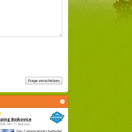
ping Bojkovice
1008, 687 71 Bojkovice
Der Campingplatz befindet