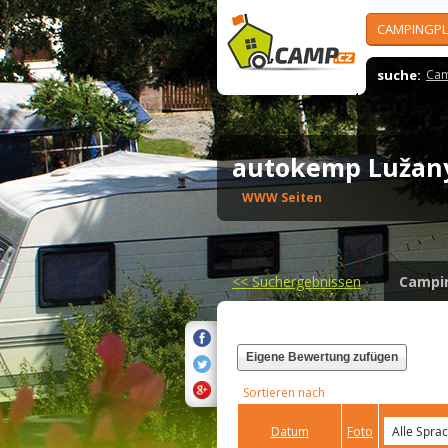
CAMPINGPL
suche:
Cam
autokemp Luža
WWW Seiten
<<
Suchergebnissen
Campi
Eigene Bewertung zufügen
Sortieren nach
Datum
Foto