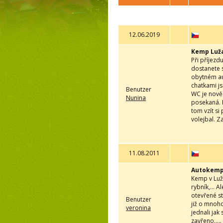
12.06.2019
Kemp Luž
Při příjezd
dostanete s
obytném aut
chatkami js
Benutzer
WC je nově 
Nunina
posekaná. 
tom vzít si
volejbal. 
11.08.2011
Autokemp
Kemp v Luž
rybník,... 
otevřené st
Benutzer
již o mnoho
veronina
jednali jak
zavřeno....