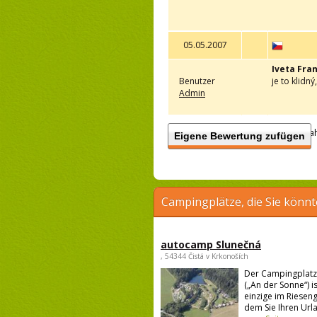
05.05.2007
Iveta Fra
Benutzer
je to klidn
Admin
Anzah
Eigene Bewertung zufügen
Campingplätze, die Sie könnt
autocamp Slunečná
, 54344 Čistá v Krkonoších
Der Campingplatz
(„An der Sonne“) i
einzige im Rieseng
dem Sie Ihren Urla