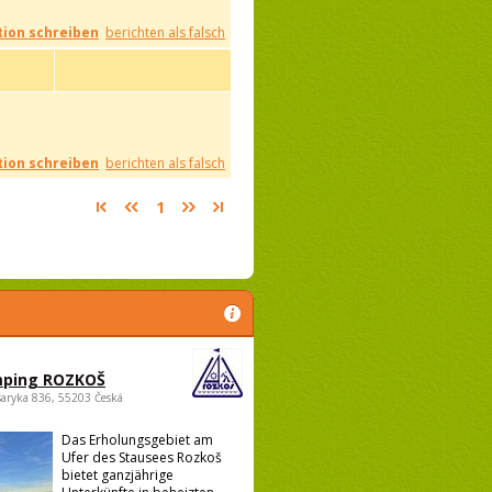
ion schreiben
berichten als falsch
ion schreiben
berichten als falsch
1
ping ROZKOŠ
saryka 836, 55203 Česká
Das Erholungsgebiet am
Ufer des Stausees Rozkoš
bietet ganzjährige