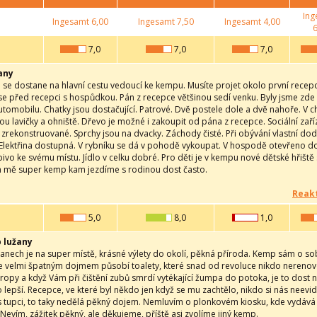
Ing
Ingesamt
6,00
Ingesamt
7,50
Ingesamt
4,00
6
7,0
7,0
7,0
any
u se dostane na hlavní cestu vedoucí ke kempu. Musíte projet okolo první recep
e před recepci s hospůdkou. Pán z recepce většinou sedí venku. Byly jsme zde už
omobilu. Chatky jsou dostačující. Patrové. Dvě postele dole a dvě nahoře. V cha
ou lavičky a ohniště. Dřevo je možné i zakoupit od pána z recepce. Sociální zaří
zrekonstruované. Sprchy jsou na dvacky. Záchody čisté. Při obývání vlastní do
Elektřina dostupná. V rybníku se dá v pohodě vykoupat. V hospodě otevřeno d
 pivo ke svému místu. Jídlo v celku dobré. Pro děti je v kempu nové dětské hřiště 
Za mě super kemp kam jezdíme s rodinou dost často.
Reakt
5,0
8,0
1,0
 lužany
anech je na super místě, krásné výlety do okolí, pěkná příroda. Kemp sám o so
Ale velmi špatným dojmem působí toalety, které snad od revoluce nikdo nerenov
ropy a když Vám při čištění zubů smrdí vytékající žumpa do potoka, je to dost 
 lepší. Recepce, ve které byl někdo jen když se mu zachtělo, nikdo si nás neevid
 s tupci, to taky nedělá pěkný dojem. Nemluvím o plonkovém kiosku, kde vydává j
. Nevím, zážitek pěkný, ale děkujeme, příště asi zvolíme jiný kemp.