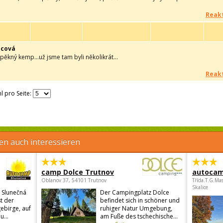
Reakt
ncová
ý,pěkný kemp...už jsme tam byli několikrát...
Reakt
l pro Seite:
en auch interessieren
camp Dolce Trutnov
autocam
Oblanov 37, 54101 Trutnov
Třída.T.G.Ma
Skalice
 Slunečná
Der Campingplatz Dolce
st der
befindet sich in schöner und
ebirge, auf
ruhiger Natur Umgebung,
u...
am Fuße des tschechische...