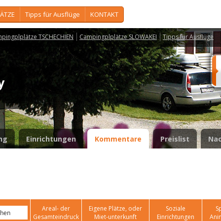
ÄTZE
Tipps für Ausflüge
KONTAKT
pingplplätze TSCHECHIEN
Campingplplätze SLOWAKEI
Tipps für Ausflüge
ny
ng
Einrichtungen
Kommentare
Preislist
Nac
Areal- der
Eigene Plätze, oder
Soziale
Sp
Gesamteindruck
Miet-unterkunft
Einrichtungen
Ani