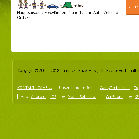
/ 1 T
Hauptsaison- 2 Erw.+Kindern 4 und 12 Jahr, Auto, Zelt und
Orttaxe
Copyright© 2009 - 2018 Camp.cz - Pavel Hess, alle Rechte vorbehalte
KONTAKT - CAMP.cz
Unsere andere Seiten:
CampTschechien
To
App:
Android
iOS
by
MobileSoft s.r.o
WinPhone
by
XP