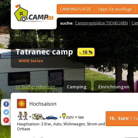
CAMPINGPLÄTZE
Tipps für Ausflüge
suche:
Campingplplätze TSCHECHIEN
Cam
Tatranec camp
- 10 %
WWW Seiten
<<
Suchergebnissen
Camping
Einrichtungen
Hochsaison
16,- Euro
/ 1 T
Hauptsaison- 2 Erw., Auto, Wohnwagen, Strom und
Orttaxe