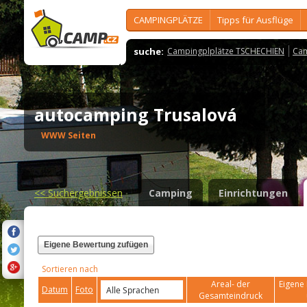
CAMPINGPLÄTZE
Tipps für Ausflüge
suche:
Campingplplätze TSCHECHIEN
Cam
autocamping Trusalová
WWW Seiten
<<
Suchergebnissen
Camping
Einrichtungen
Eigene Bewertung zufügen
Sortieren nach
Areal- der
Eigene 
Datum
Foto
Gesamteindruck