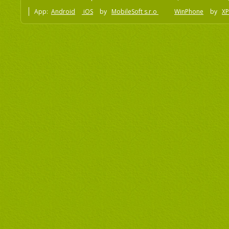
App:
Android
iOS
by
MobileSoft s.r.o
WinPhone
by
XP