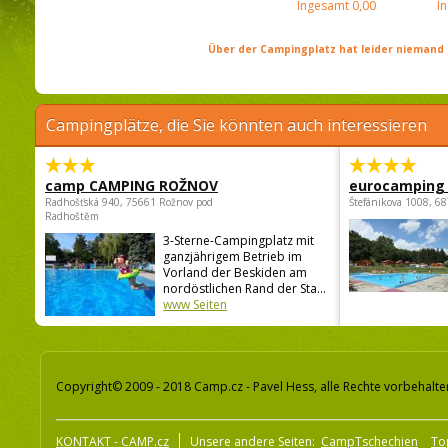
Ingesamt
0,00
I
Über der Campingplatz hat leider niemand 
Campingplätze, die Sie könnten auch interessieren
camp CAMPING ROŽNOV
eurocamping 
Radhošťská 940, 75661 Rožnov pod
Štefánikova 1008, 68
Radhoštěm
3-Sterne-Campingplatz mit
ganzjährigem Betrieb im
Vorland der Beskiden am
nordöstlichen Rand der Sta...
www Seiten
Copyright© 2009 - 2018 Camp.cz - Pavel Hess, alle Rechte vorbehalte
KONTAKT - CAMP.cz
Unsere andere Seiten:
CampTschechien
To