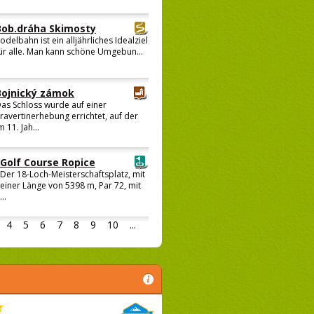
Bob.dráha Skimosty
odelbahn ist ein alljährliches Idealziel
ür alle. Man kann schöne Umgebun...
Bojnický zámok
as Schloss wurde auf einer
ravertinerhebung errichtet, auf der
m 11. Jah...
Golf Course Ropice
Der 18-Loch-Meisterschaftsplatz, mit
einer Länge von 5398 m, Par 72, mit
...
4
5
6
7
8
9
10
...