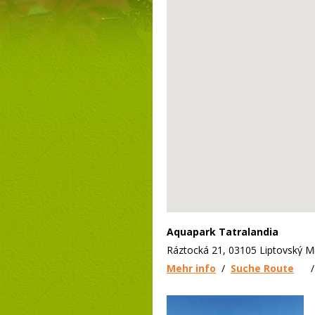
Aquapark Tatralandia
Ráztocká 21, 03105 Liptovský M
Mehr info
/
Suche Route
/