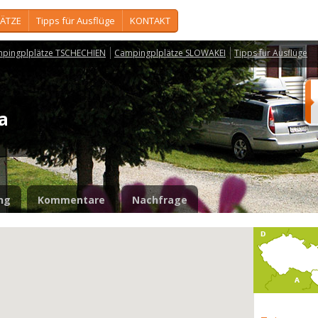
ÄTZE
Tipps für Ausflüge
KONTAKT
pingplplätze TSCHECHIEN
Campingplplätze SLOWAKEI
Tipps für Ausflüge
na
ng
Kommentare
Nachfrage