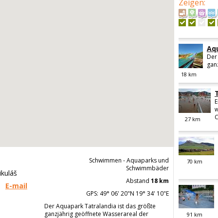
Zeigen
:
Aq
Der
ganz
18
km
E
w
C
27
km
Schwimmen - Aquaparks und
70
km
Schwimmbäder
ikuláš
Abstand
18 km
E-mail
GPS: 49° 06' 20"N 19° 34' 10"E
Der Aquapark Tatralandia ist das größte
ganzjährig geöffnete Wasserareal der
91
km