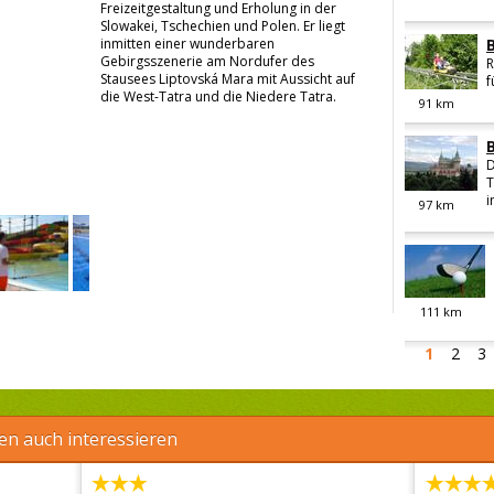
Freizeitgestaltung und Erholung in der
Slowakei, Tschechien und Polen. Er liegt
inmitten einer wunderbaren
Gebirgsszenerie am Nordufer des
R
Stausees Liptovská Mara mit Aussicht auf
f
die West-Tatra und die Niedere Tatra.
91
km
D
T
i
97
km
111
km
1
2
3
en auch interessieren