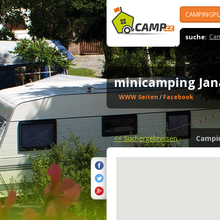
CAMPINGPL
suche:
Cam
minicamping Ja
WWW Seiten
/
Facebook
<<
Suchergebnissen
Campi