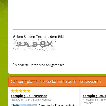
Geben Sie den Text aus dem Bild:
*
Markierte Daten sind obligatorisch
Campingplätze, die Sie könnten auch interessieren
camping La Provence
camping Dru
Plzeňská ul. , 354 71 Velká Hleďsebe
K Reporyjim 4, 155 0
Trebonice
Camping La Provence liegt