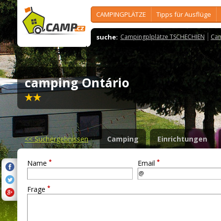
CAMPINGPLÄTZE
Tipps für Ausflüge
suche:
Campingplplätze TSCHECHIEN
Cam
camping Ontário
<<
Suchergebnissen
Camping
Einrichtungen
*
*
Name
Email
*
Frage