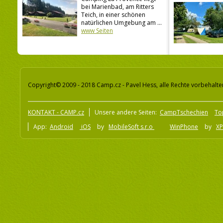
bei Marienbad, am Ritters
Teich, in einer schönen
natürlichen Umgebung am ...
www Seiten
Copyright© 2009 - 2018 Camp.cz - Pavel Hess, alle Rechte vorbehalte
KONTAKT - CAMP.cz
Unsere andere Seiten:
CampTschechien
To
App:
Android
iOS
by
MobileSoft s.r.o
WinPhone
by
XP