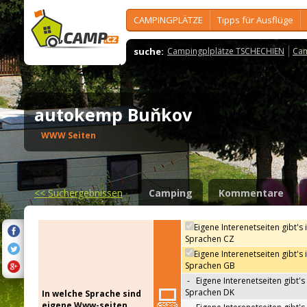
CAMPINGPLÄTZE
Tipps für Ausflüge
suche:
Campingplplätze TSCHECHIEN
Cam
autokemp Buňkov
WWW Seiten
<<
Suchergebnissen
Camping
Kommentare
Eigene Interenetseiten gibt's 
Sprachen CZ
Eigene Interenetseiten gibt's 
Sprachen GB
-
Eigene Interenetseiten gibt's 
Sprachen DK
In welche Sprache sind
eigene Www-seiten