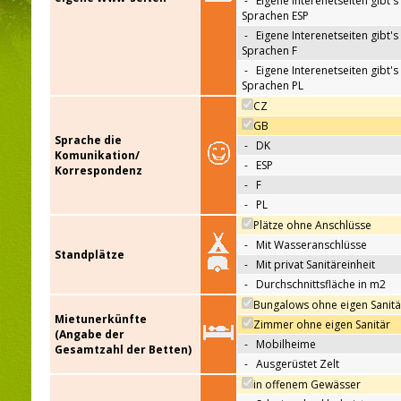
-
Eigene Interenetseiten gibt's 
Sprachen ESP
-
Eigene Interenetseiten gibt's 
Sprachen F
-
Eigene Interenetseiten gibt's 
Sprachen PL
CZ
GB
Sprache die
-
DK
Komunikation/
-
ESP
Korrespondenz
-
F
-
PL
Plätze ohne Anschlüsse
-
Mit Wasseranschlüsse
Standplätze
-
Mit privat Sanitäreinheit
-
Durchschnittsfläche in m2
Bungalows ohne eigen Sanitä
Mietunerkünfte
Zimmer ohne eigen Sanitär
(Angabe der
-
Mobilheime
Gesamtzahl der Betten)
-
Ausgerüstet Zelt
in offenem Gewässer