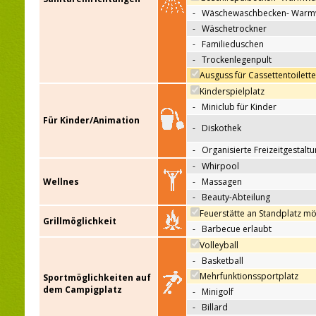
-
Wäschewaschbecken- Warm
-
Wäschetrockner
-
Familieduschen
-
Trockenlegenpult
Ausguss für Cassettentoilett
Kinderspielplatz
-
Miniclub für Kinder
Für Kinder/Animation
-
Diskothek
-
Organisierte Freizeitgestalt
-
Whirpool
Wellnes
-
Massagen
-
Beauty-Abteilung
Feuerstätte an Standplatz mö
Grillmöglichkeit
-
Barbecue erlaubt
Volleyball
-
Basketball
Mehrfunktionssportplatz
Sportmöglichkeiten auf
dem Campigplatz
-
Minigolf
-
Billard