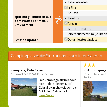
-
Fahrradverleih
Fußball
-
Squash
Sportmöglichkeiten auf
-
Bowling
dem Platz oder max. 5
Angeln
km entfernt
-
Motorbootsport
-
Abenteuercentrum (Seilbahn
Datum letztes Update
Letztes Update
Campingplätze, die Sie könnten auch interessieren
camping Žebrákov
autocamping
Žebrákov 3, 58291 Světlá nad Sázavou
Třída.T.G.Masaryka 
Skalice
Der Campingplatz befindet
sich in dem kleinen Dorf
Žebrakov, nicht weit von dem
Städtchen Světlá nad...
www Seiten