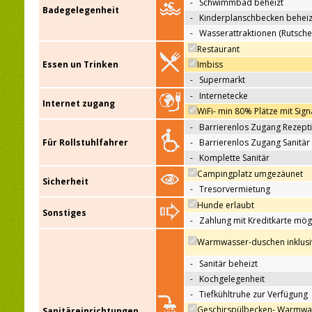
-
Schwimmbad beheizt
Badegelegenheit
-
Kinderplanschbecken beheiz
-
Wasserattraktionen (Rutsche
Restaurant
Essen un Trinken
Imbiss
-
Supermarkt
-
Internetecke
Internet zugang
WiFi- min 80% Plätze mit Sign
-
Barrierenlos Zugang Rezept
Für Rollstuhlfahrer
-
Barrierenlos Zugang Sanitär
-
Komplette Sanitär
Campingplatz umgezäunet
Sicherheit
-
Tresorvermietung
Hunde erlaubt
Sonstiges
-
Zahlung mit Kreditkarte mög
Warmwasser-duschen inklusi
-
Sanitär beheizt
-
Kochgelegenheit
-
Tiefkühltruhe zur Verfügung
Geschirspülbecken- Warmwa
Sanitäreinrichtungen