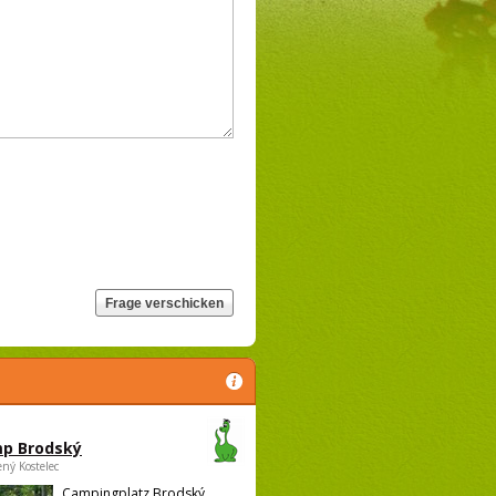
p Brodský
ený Kostelec
Campingplatz Brodský