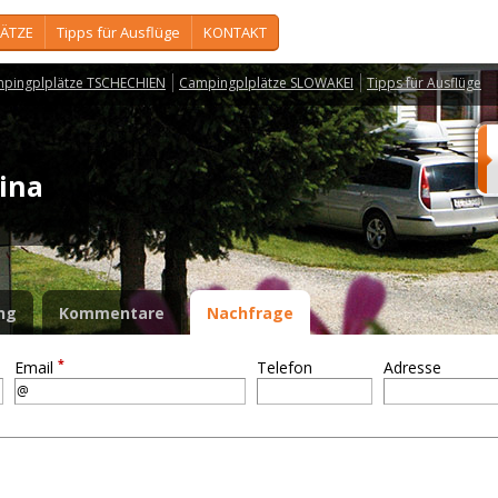
ÄTZE
Tipps für Ausflüge
KONTAKT
pingplplätze TSCHECHIEN
Campingplplätze SLOWAKEI
Tipps für Ausflüge
lina
ng
Kommentare
Nachfrage
*
Email
Telefon
Adresse