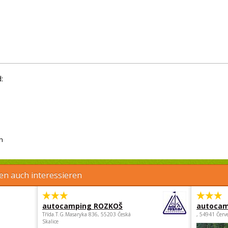
:
h
en auch interessieren
autocamping ROZKOŠ
autocam
Třída.T.G.Masaryka 836, 55203 Česká
, 54941 Červ
Skalice