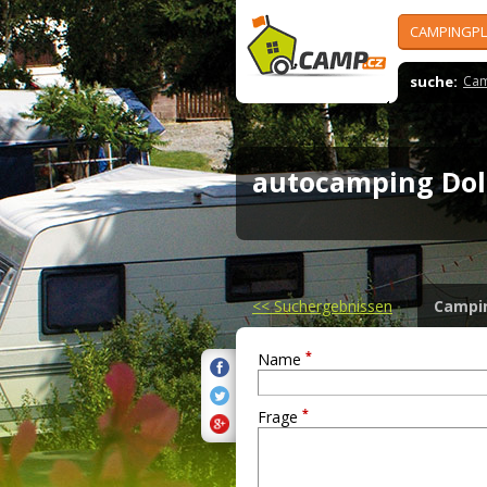
CAMPINGPL
suche:
Cam
autocamping Do
<<
Suchergebnissen
Campi
*
Name
*
Frage